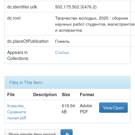
dc.identifier.udk
502.175:502.3(476.2)
dc.root
Творчество молодых, 2020 : сборник
научных работ студентов, магистрантов
и аспирантов.
dc.placeOfPublication
Гомель
Appears in
Статьи
Collections:
Files in This Item:
File
Description
Size
Format
Ковалёв_
619.94
Adobe
View/Open
Сравните
kB
PDF
льная.pdf
Show simple item record