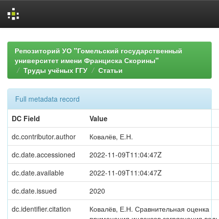
Skip
navigation
Репозиторий УО "Гомельский государственный
университет имени Франциска Скорины"
Труды учёных ГГУ
Статьи
Full metadata record
DC Field
Value
dc.contributor.author
Ковалёв, Е.Н.
dc.date.accessioned
2022-11-09T11:04:47Z
dc.date.available
2022-11-09T11:04:47Z
dc.date.issued
2020
dc.identifier.citation
Ковалёв, Е.Н. Сравнительная оценка
применения индексов загрязнения вод