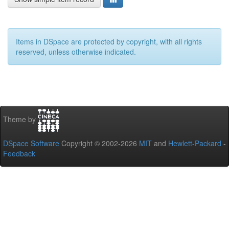
Items in DSpace are protected by copyright, with all rights
reserved, unless otherwise indicated.
Theme by
DSpace Software
Copyright © 2002-2026
MIT
and
Hewlett-Packard
-
Feedback