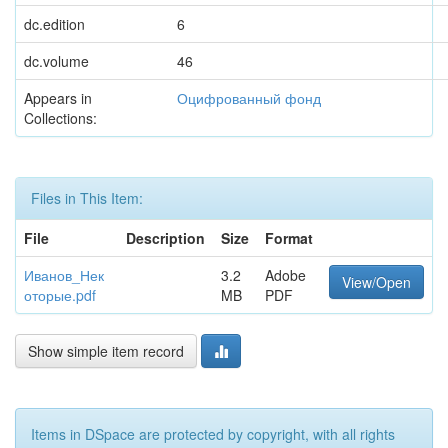
dc.edition
6
dc.volume
46
Appears in
Оцифрованный фонд
Collections:
Files in This Item:
File
Description
Size
Format
Иванов_Нек
3.2
Adobe
View/Open
оторые.pdf
MB
PDF
Show simple item record
Items in DSpace are protected by copyright, with all rights