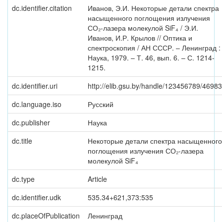
dc.identifier.citation
Иванов, Э.И. Некоторые детали спектра
насыщенного поглощения излучения
СО₂-лазера молекулой SiF₄ / Э.И.
Иванов, И.Р. Крылов // Оптика и
спектроскопия / АН СССР. – Ленинград :
Наука, 1979. – Т. 46, вып. 6. – С. 1214-
1215.
dc.identifier.uri
http://elib.gsu.by/handle/123456789/46983
dc.language.iso
Русский
dc.publisher
Наука
dc.title
Некоторые детали спектра насыщенного
поглощения излучения СО₂-лазера
молекулой SiF₄
dc.type
Article
dc.identifier.udk
535.34+621,373:535
dc.placeOfPublication
Ленинград