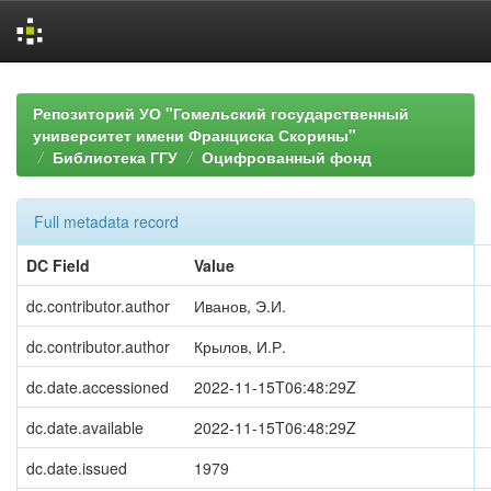
Skip
navigation
Репозиторий УО "Гомельский государственный
университет имени Франциска Скорины"
Библиотека ГГУ
Оцифрованный фонд
Full metadata record
DC Field
Value
dc.contributor.author
Иванов, Э.И.
dc.contributor.author
Крылов, И.Р.
dc.date.accessioned
2022-11-15T06:48:29Z
dc.date.available
2022-11-15T06:48:29Z
dc.date.issued
1979