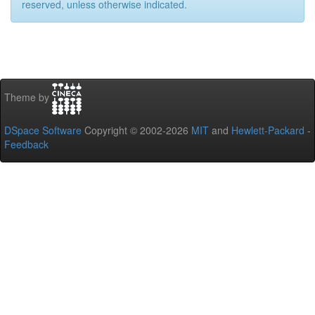
reserved, unless otherwise indicated.
Theme by
DSpace Software
Copyright © 2002-2026
MIT
and
Hewlett-Packard
-
Feedback