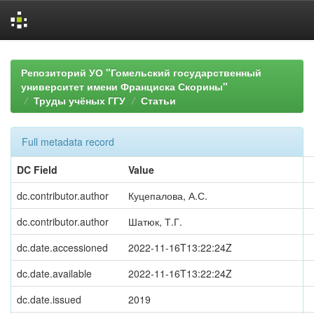
Skip
navigation
Репозиторий УО "Гомельский государственный
университет имени Франциска Скорины"
Труды учёных ГГУ
Статьи
Full metadata record
DC Field
Value
dc.contributor.author
Куцепалова, А.С.
dc.contributor.author
Шатюк, Т.Г.
dc.date.accessioned
2022-11-16T13:22:24Z
dc.date.available
2022-11-16T13:22:24Z
dc.date.issued
2019