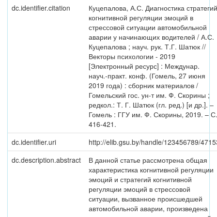
dc.identifier.citation
Куцепалова, А.С. Диагностика стратеги
когнитивной регуляции эмоций в
стрессовой ситуации автомобильной
аварии у начинающих водителей / А.С.
Куцепалова ; науч. рук. Т.Г. Шатюк //
Векторы психологии - 2019
[Электронный ресурс] : Междунар.
науч.-практ. конф. (Гомель, 27 июня
2019 года) : сборник материалов /
Гомельский гос. ун-т им. Ф. Скорины ;
редкол.: Т. Г. Шатюк (гл. ред.) [и др.]. –
Гомель : ГГУ им. Ф. Скорины, 2019. – С
416-421.
dc.identifier.uri
http://elib.gsu.by/handle/123456789/4715
dc.description.abstract
В данной статье рассмотрена общая
характеристика когнитивной регуляции
эмоций и стратегий когнитивной
регуляции эмоций в стрессовой
ситуации, вызванное происшедшей
автомобильной аварии, произведена