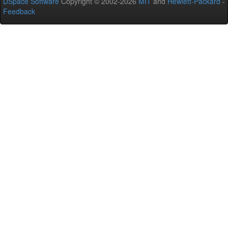
DSpace Software
Copyright © 2002-2026
MIT
and
Hewlett-Packard
-
Feedback