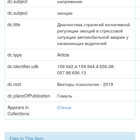
dc.subject
напряжение
dc.subject
эмоции
dc.title
Диагностика стратегий когнитивной
регуляции эмоций в стрессовой
ситуации автомобильной аварии у
начинающих водителей
dc.type
Article
dc.identifier.udk
159.942.4:159.944.4:656.08-
057.86:656.13
dc.root
Векторы психологии - 2019
dc.placeOfPublication
Гомель
Appears in
Статьи
Collections:
Files in This Item: