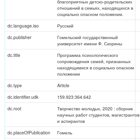
благоприятных детско-родительских
отношений в семьях, находящихся в
социально опасном положении.
dc.language.iso
Русский
dc.publisher
Гомельский государственный
университет имени Ф. Скорины
dc.title
Программа психологического
сопровождения семей, признанных
находящимися в социально опасном
положении
dc.type
Article
dc.identifier.udk
159.923:364.642
dc.root
Творчество молодых, 2020 : сборник
научных работ студентов, магистрантов
и аспирантов
dc.placeOfPublication
Гомель