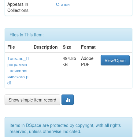
Appears in
Статьи
Collections:
Files in This Item:
File
Description
Size
Format
Товкань_П
494.85
Adobe
View/Open
рограмма
kB
PDF
_психолог
ического.p
df
Show simple item record
Items in DSpace are protected by copyright, with all rights
reserved, unless otherwise indicated.