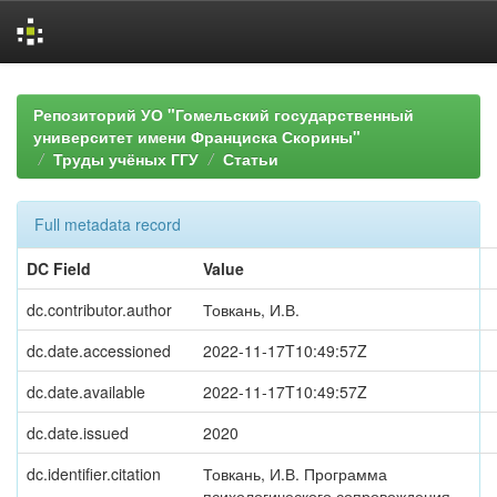
Skip
navigation
Репозиторий УО "Гомельский государственный
университет имени Франциска Скорины"
Труды учёных ГГУ
Статьи
Full metadata record
DC Field
Value
dc.contributor.author
Товкань, И.В.
dc.date.accessioned
2022-11-17T10:49:57Z
dc.date.available
2022-11-17T10:49:57Z
dc.date.issued
2020
dc.identifier.citation
Товкань, И.В. Программа
психологического сопровождения