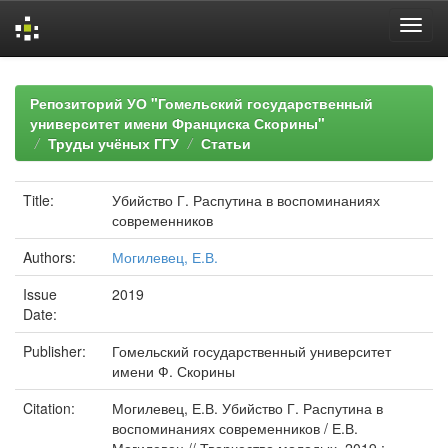
Skip
navigation
Репозиторий УО "Гомельский государственный
университет имени Франциска Скорины"
Труды учёных ГГУ
Статьи
Title:
Убийство Г. Распутина в воспоминаниях
современников
Authors:
Могилевец, Е.В.
Issue
2019
Date:
Publisher:
Гомельский государственный университет
имени Ф. Скорины
Citation:
Могилевец, Е.В. Убийство Г. Распутина в
воспоминаниях современников / Е.В.