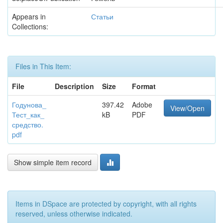
Appears in
Статьи
Collections:
Files in This Item:
File
Description
Size
Format
Годунова_
397.42
Adobe
View/Open
Тест_как_
kB
PDF
средство.
pdf
Show simple item record
Items in DSpace are protected by copyright, with all rights
reserved, unless otherwise indicated.