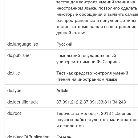
тестов для контроля умений чтения на
иностранном языке, позволило сделать
некоторые обобщения и выявить самы
распространенные и популярные типы
тестов, которые нашли свое отражение 
данной статье.
dc.language.iso
Русский
dc.publisher
Гомельский государственный
университет имени Ф. Скорины
dc.title
Тест как средство контроля умений
чтения на иностранном языке
dc.type
Article
dc.identifier.udk
37.091.212.2:37.091.33:811’34’243
dc.root
Творчество молодых, 2018 : сборник
научных работ студентов, магистрантов
и аспирантов
dc.placeOfPublication
Гомель