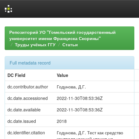
Skip
navigation
Репозиторий УО "Гомельский государственный
университет имени Франциска Скорины"
Труды учёных ГГУ
Статьи
Full metadata record
DC Field
Value
dc.contributor.author
Годунова, Д.Г.
dc.date.accessioned
2022-11-30T08:53:36Z
dc.date.available
2022-11-30T08:53:36Z
dc.date.issued
2018
dc.identifier.citation
Годунова, Д.Г. Тест как средство
контроля умений чтения на