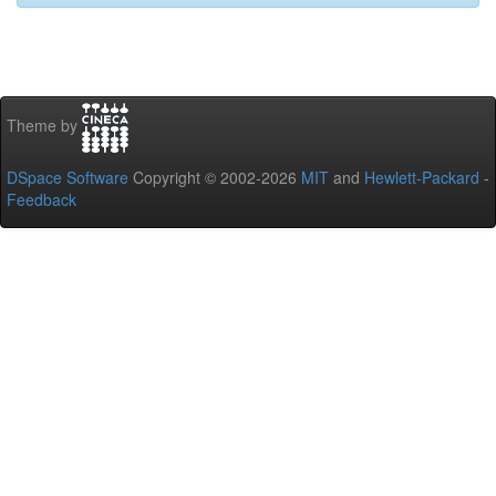
Theme by
DSpace Software
Copyright © 2002-2026
MIT
and
Hewlett-Packard
-
Feedback