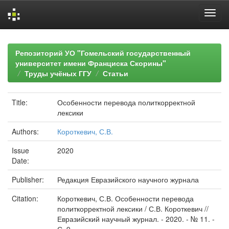
Skip
navigation
Репозиторий УО "Гомельский государственный
университет имени Франциска Скорины"
Труды учёных ГГУ
Статьи
Title:
Особенности перевода политкорректной
лексики
Authors:
Короткевич, С.В.
Issue
2020
Date:
Publisher:
Редакция Евразийского научного журнала
Citation:
Короткевич, С.В. Особенности перевода
политкорректной лексики / С.В. Короткевич //
Евразийский научный журнал. - 2020. - № 11. -