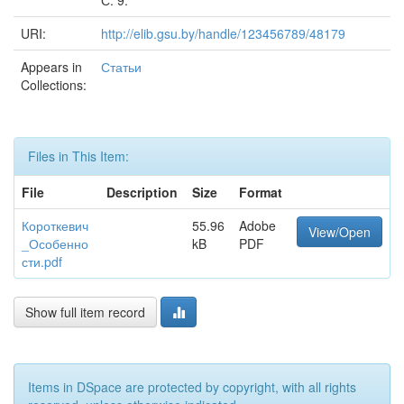
С. 9.
URI:
http://elib.gsu.by/handle/123456789/48179
Appears in
Статьи
Collections:
Files in This Item:
File
Description
Size
Format
Короткевич
55.96
Adobe
View/Open
_Особенно
kB
PDF
сти.pdf
Show full item record
Items in DSpace are protected by copyright, with all rights