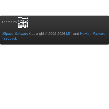
Theme by
DSpace Software
Copyright © 2002-2026
MIT
and
Hewlett-Packard
-
Feedback