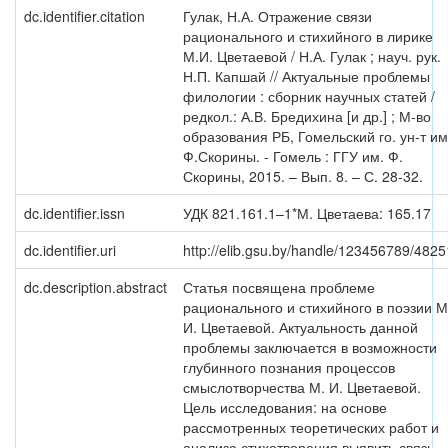
dc.identifier.citation
Гулак, Н.А. Отражение связи
рационального и стихийного в лирике
М.И. Цветаевой / Н.А. Гулак ; науч. рук.
Н.П. Капшай // Актуальные проблемы
филологии : сборник научных статей /
редкол.: А.В. Бредихина [и др.] ; М-во
образования РБ, Гомельский го. ун-т им
Ф.Скорины. - Гомель : ГГУ им. Ф.
Скорины, 2015. – Вып. 8. – С. 28-32.
dc.identifier.issn
УДК 821.161.1–1*М. Цветаева: 165.17
dc.identifier.uri
http://elib.gsu.by/handle/123456789/4825
dc.description.abstract
Статья посвящена проблеме
рационального и стихийного в поэзии М
И. Цветаевой. Актуальность данной
проблемы заключается в возможности
глубинного познания процессов
смыслотворчества М. И. Цветаевой.
Цель исследования: на основе
рассмотренных теоретических работ и
анализа стихотворения выявить связь