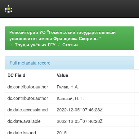
Skip
navigation
Репозиторий УО "Гомельский государственный
университет имени Франциска Скорины"
Труды учёных ГГУ
Статьи
Full metadata record
DC Field
Value
dc.contributor.author
Гулак, Н.А.
dc.contributor.author
Капшай, Н.П.
dc.date.accessioned
2022-12-05T07:46:28Z
dc.date.available
2022-12-05T07:46:28Z
dc.date.issued
2015