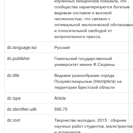
изученных биоценозов показала, что
сообщества характеризуются богатым
видовым составом и высокой
численностью, что связано с
оптимальной экологической обстановко
и относительной свободой от
антропогенного пресса.
dc.language.iso
Русский
dc.publisher
Гомельский государственный
университет имени Ф.Скорины
dc.title
Видовое разнообразие отряда
Полужёсткокрылые (Нemiptera) на
территории Брестской области
dc.type
Article
dc.identifier.udk
595.75
dc.root
Творчество молодых, 2015 : сборник
научных работ студентов, магистрантов
и аспирантов