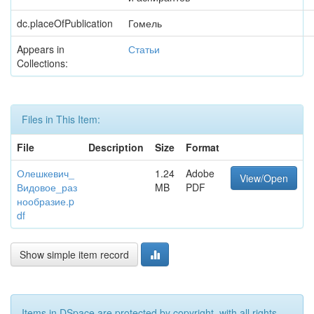
dc.placeOfPublication
Гомель
Appears in
Статьи
Collections:
Files in This Item:
File
Description
Size
Format
Олешкевич_
1.24
Adobe
View/Open
Видовое_раз
MB
PDF
нообразие.p
df
Show simple item record
Items in DSpace are protected by copyright, with all rights