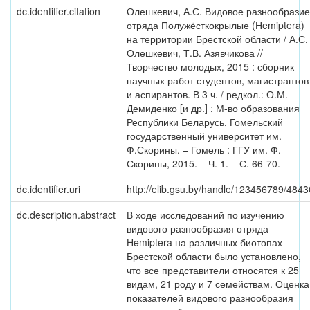
dc.identifier.citation
Олешкевич, А.С. Видовое разнообразие
отряда Полужёсткокрылые (Нemiptera)
на территории Брестской области / А.С.
Олешкевич, Т.В. Азявчикова //
Творчество молодых, 2015 : сборник
научных работ студентов, магистрантов
и аспирантов. В 3 ч. / редкол.: О.М.
Демиденко [и др.] ; М-во образования
Республики Беларусь, Гомельский
государственный университет им.
Ф.Скорины. – Гомель : ГГУ им. Ф.
Скорины, 2015. – Ч. 1. – С. 66-70.
dc.identifier.uri
http://elib.gsu.by/handle/123456789/4843
dc.description.abstract
В ходе исследований по изучению
видового разнообразия отряда
Hemiptera на различных биотопах
Брестской области было установлено,
что все представители относятся к 25
видам, 21 роду и 7 семействам. Оценка
показателей видового разнообразия