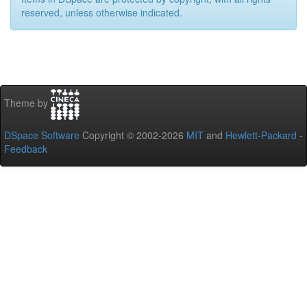
reserved, unless otherwise indicated.
Theme by
DSpace Software
Copyright © 2002-2026
MIT
and
Hewlett-Packard
-
Feedback