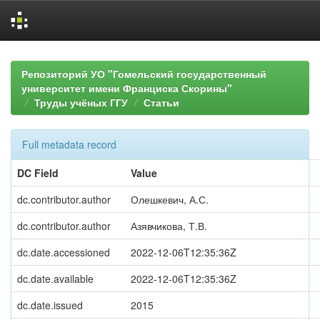
Skip
navigation
Репозиторий УО "Гомельский государственный
университет имени Франциска Скорины"
Труды учёных ГГУ
Статьи
Full metadata record
DC Field
Value
dc.contributor.author
Олешкевич, А.С.
dc.contributor.author
Азявчикова, Т.В.
dc.date.accessioned
2022-12-06T12:35:36Z
dc.date.available
2022-12-06T12:35:36Z
dc.date.issued
2015