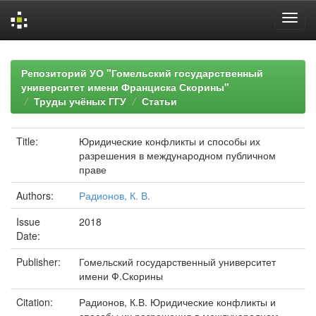
Skip
navigation
Репозиторий УО "Гомельский государственный
университет имени Франциска Скорины"
Труды учёных ГГУ
Статьи
Title:
Юридические конфликты и способы их
разрешения в международном публичном
праве
Authors:
Радионов, К. В.
Issue
2018
Date:
Publisher:
Гомельский государственный университет
имени Ф.Скорины
Citation:
Радионов, К.В. Юридические конфликты и