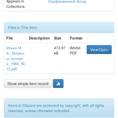
Appears in
Оцифрованный фонд
Collections:
Files in This Item:
File
Description
Size
Format
Ильин М.
472.97
Adobe
View/Open
А._Вопрос
kB
PDF
ы_истори
и_1960_№
12.pdf
Show simple item record
Items in DSpace are protected by copyright, with all rights
reserved, unless otherwise indicated.