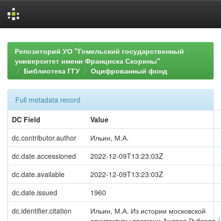
Skip
navigation
Репозиторий УО "Гомельский государственный
университет имени Франциска Скорины"
Библиотека ГГУ
Оцифрованный фонд
Full metadata record
DC Field
Value
dc.contributor.author
Ильин, М.А.
dc.date.accessioned
2022-12-09T13:23:03Z
dc.date.available
2022-12-09T13:23:03Z
dc.date.issued
1960
dc.identifier.citation
Ильин, М.А. Из истории московской
архитектуры времени Андрея Рублева /