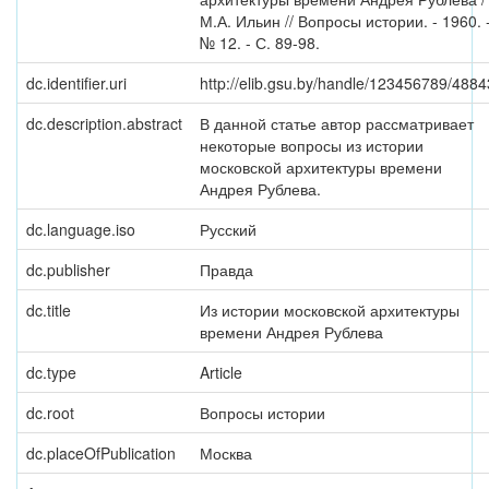
М.А. Ильин // Вопросы истории. - 1960. 
№ 12. - С. 89-98.
dc.identifier.uri
http://elib.gsu.by/handle/123456789/4884
dc.description.abstract
В данной статье автор рассматривает
некоторые вопросы из истории
московской архитектуры времени
Андрея Рублева.
dc.language.iso
Русский
dc.publisher
Правда
dc.title
Из истории московской архитектуры
времени Андрея Рублева
dc.type
Article
dc.root
Вопросы истории
dc.placeOfPublication
Москва