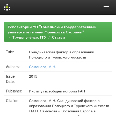
Skip
navigation
Репозиторий УО "Гомельский государственный
университет имени Франциска Скорины"
Труды учёных ГГУ
Статьи
Title:
Скандинавский фактор в образовании
Полоцкого и Туровского княжеств
Authors:
Самонова, М.Н.
Issue
2015
Date:
Publisher:
Институт всеобщей истории РАН
Citation:
Самонова, М.Н. Скандинавский фактор в
образовании Полоцкого и Туровского княжеств
/ М.Н. Самонова // Восточная Европа в