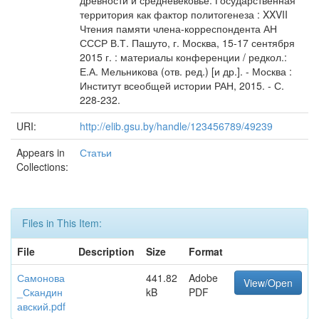
древности и средневековье. Государственная
территория как фактор политогенеза : XXVII
Чтения памяти члена-корреспондента АН
СССР В.Т. Пашуто, г. Москва, 15-17 сентября
2015 г. : материалы конференции / редкол.:
Е.А. Мельникова (отв. ред.) [и др.]. - Москва :
Институт всеобщей истории РАН, 2015. - С.
228-232.
URI:
http://elib.gsu.by/handle/123456789/49239
Appears in
Статьи
Collections:
Files in This Item:
File
Description
Size
Format
Самонова
441.82
Adobe
View/Open
_Скандин
kB
PDF
авский.pdf