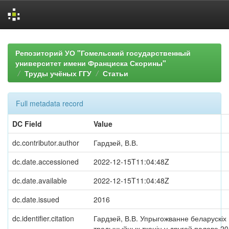
Skip
navigation
Репозиторий УО "Гомельский государственный
университет имени Франциска Скорины"
Труды учёных ГГУ
Статьи
Full metadata record
DC Field
Value
dc.contributor.author
Гардзей, В.В.
dc.date.accessioned
2022-12-15T11:04:48Z
dc.date.available
2022-12-15T11:04:48Z
dc.date.issued
2016
dc.identifier.citation
Гардзей, В.В. Упрыгожванне беларускіх
традыцыйных тканін у другой палове 20