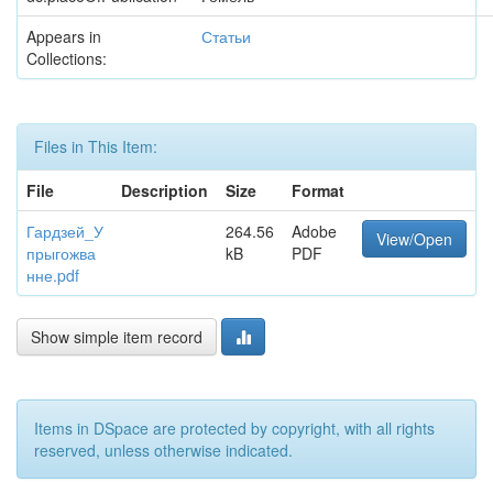
Appears in
Статьи
Collections:
Files in This Item:
File
Description
Size
Format
Гардзей_У
264.56
Adobe
View/Open
прыгожва
kB
PDF
нне.pdf
Show simple item record
Items in DSpace are protected by copyright, with all rights
reserved, unless otherwise indicated.