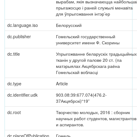
вырабам, якія вызначаюцца найбольша
прыгажосцю і раней служылі менавіта
для ўпрыгожвання інтэр’ер
dc.language.iso
Белорусский
dc.publisher
Гомельский государственный
университет имени Ф. Скорины
dc.title
Упрыгожванне беларускіх традыцыйных
тканін у другой палове 20 ст. (па
матэрыялах Акцябрскага раёна
Гомельскай вобласці
dc.type
Article
dc.identifier.udk
903.08:39:677.074(476.2-
37Акцябрскі)“19”
dc.root
Творчество молодых, 2016 : сборник
научных работ студентов, магистрантов
и аспирантов.
dc.placeOfPublication
Гомель