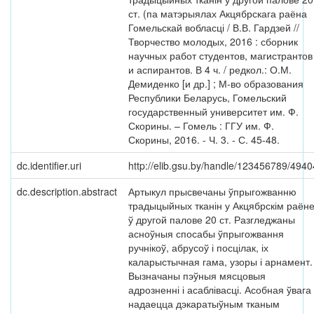
ст. (па матэрыялах Акцябрскага раёна
Гомельскай вобласці / В.В. Гардзей //
Творчество молодых, 2016 : сборник
научных работ студентов, магистрантов
и аспирантов. В 4 ч. / редкол.: О.М.
Демиденко [и др.] ; М-во образования
Республики Беларусь, Гомельский
государственный университет им. Ф.
Скорины. – Гомель : ГГУ им. Ф.
Скорины, 2016. - Ч. 3. - С. 45-48.
dc.identifier.uri
http://elib.gsu.by/handle/123456789/4940
dc.description.abstract
Артыкул прысвечаны ўпрыгожванню
традыцыйных тканін у Акцябрскім раён
ў другой палове 20 ст. Разгледжаны
асноўныя спосабы ўпрыгожвання
ручнікоў, абрусоў і посцілак, іх
каларыстычная гама, узоры і арнамент.
Вызначаны пэўныя мясцовыя
адрозненні і асаблівасці. Асобная ўвага
надаецца дэкаратыўным тканым