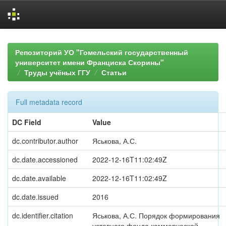
Skip
navigation
Репозиторий УО "Гомельский государственный
университет имени Франциска Скорины"
Труды учёных ГГУ
Статьи
Full metadata record
DC Field
Value
dc.contributor.author
Яськова, А.С.
dc.date.accessioned
2022-12-16T11:02:49Z
dc.date.available
2022-12-16T11:02:49Z
dc.date.issued
2016
dc.identifier.citation
Яськова, А.С. Порядок формирования
уставного фонда коммерческой