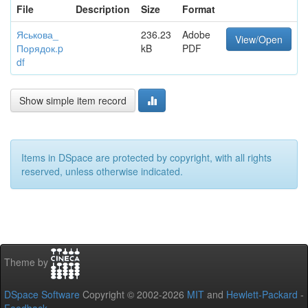
File
Description
Size
Format
Яськова_
236.23
Adobe
View/Open
Порядок.p
kB
PDF
df
Show simple item record
Items in DSpace are protected by copyright, with all rights
reserved, unless otherwise indicated.
Theme by
DSpace Software
Copyright © 2002-2026
MIT
and
Hewlett-Packard
-