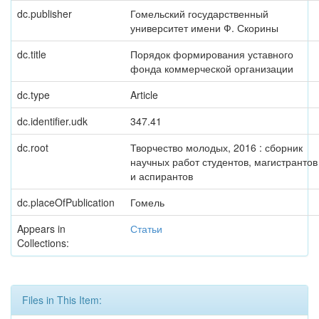
dc.publisher
Гомельский государственный
университет имени Ф. Скорины
dc.title
Порядок формирования уставного
фонда коммерческой организации
dc.type
Article
dc.identifier.udk
347.41
dc.root
Творчество молодых, 2016 : сборник
научных работ студентов, магистрантов
и аспирантов
dc.placeOfPublication
Гомель
Appears in
Статьи
Collections:
Files in This Item: