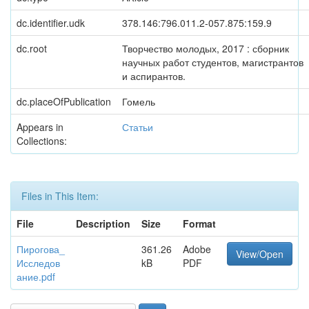
dc.identifier.udk
378.146:796.011.2-057.875:159.9
dc.root
Творчество молодых, 2017 : сборник
научных работ студентов, магистрантов
и аспирантов.
dc.placeOfPublication
Гомель
Appears in
Статьи
Collections:
Files in This Item:
File
Description
Size
Format
Пирогова_
361.26
Adobe
View/Open
Исследов
kB
PDF
ание.pdf