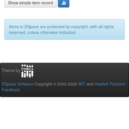
Show simple item record
Items in DSpace are protected by copyright, with all rights
reserved, unless otherwise indicated.
Theme by
DSpace Software
Copyright © 2002-2026
MIT
and
Hewlett-Packard
-
Feedback