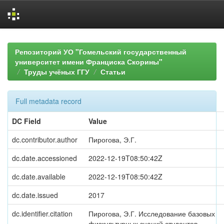
Skip
navigation
Репозиторий УО "Гомельский государственный
университет имени Франциска Скорины"
Труды учёных ГГУ
Статьи
Full metadata record
DC Field
Value
dc.contributor.author
Пирогова, Э.Г.
dc.date.accessioned
2022-12-19T08:50:42Z
dc.date.available
2022-12-19T08:50:42Z
dc.date.issued
2017
dc.identifier.citation
Пирогова, Э.Г. Исследование базовых
физкультурных знаний студентов