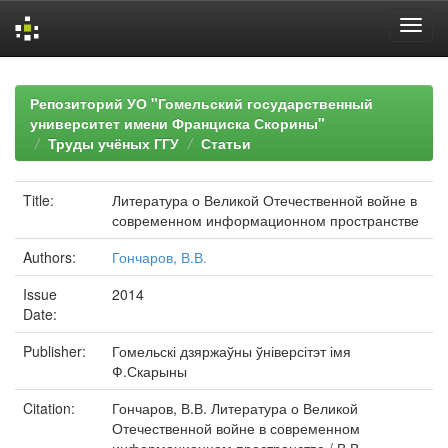
Skip
navigation
Репозиторий УО "Гомельский государственный
университет имени Франциска Скорины"
Труды учёных ГГУ
Статьи
Title:
Литература о Великой Отечественной войне в
современном информационном пространстве
Authors:
Гончаров, В.В.
Issue
2014
Date:
Publisher:
Гомельскі дзяржаўны ўніверсітэт імя
Ф.Скарыны
Citation:
Гончаров, В.В. Литература о Великой
Отечественной войне в современном