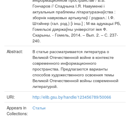
информационном пространстве / В.В.
Гончаров // Спадчына І.Я. Навуменкі і
актуальныя праблемы літаратуразнаўства :
зборнік навуковых артыкулаў / рэдкал.: І.Ф.
Штэйнер (гал. рэд.) [і інш.] ; М-ва адукацыі РБ,
Гомельскі дзяржаўны універсітэт імя Ф.
Скарыны. - Гомель, 2014. – Вып. 2. – С. 237-
240.
Abstract:
В статье рассматривается литература о
Великой Отечественной войне в контексте
современного информационного
пространства. Предлагаются варианты
способов художественного освоения темы
Великой Отечественной войны современной
литературой.
URI:
http://elib.gsu.by/handle/123456789/50066
Appears in
Статьи
Collections: