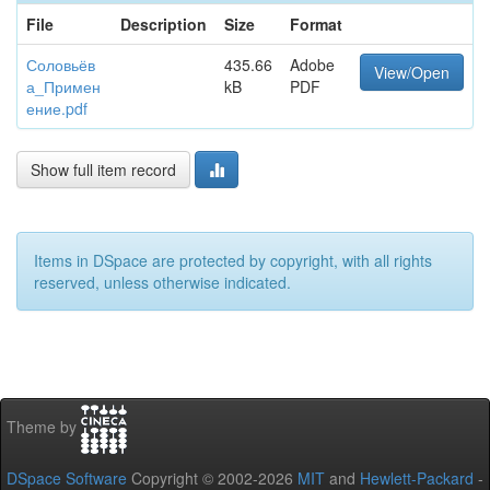
File
Description
Size
Format
Соловьёв
435.66
Adobe
View/Open
а_Примен
kB
PDF
ение.pdf
Show full item record
Items in DSpace are protected by copyright, with all rights
reserved, unless otherwise indicated.
Theme by
DSpace Software
Copyright © 2002-2026
MIT
and
Hewlett-Packard
-