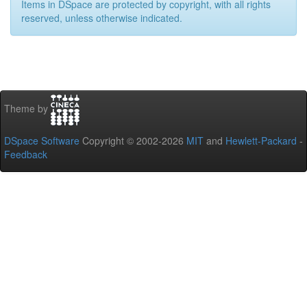
Items in DSpace are protected by copyright, with all rights
reserved, unless otherwise indicated.
Theme by
DSpace Software
Copyright © 2002-2026
MIT
and
Hewlett-Packard
-
Feedback