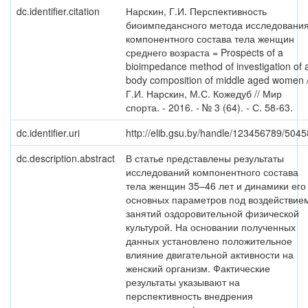
dc.identifier.citation
Нарскин, Г.И. Перспективность
биоимпедансного метода исследовани
компонентного состава тела женщин
среднего возраста = Prospects of a
bioimpedance method of investigation of 
body composition of middle aged women 
Г.И. Нарскин, М.С. Кожедуб // Мир
спорта. - 2016. - № 3 (64). - С. 58-63.
dc.identifier.uri
http://elib.gsu.by/handle/123456789/5045
dc.description.abstract
В статье представлены результаты
исследований компонентного состава
тела женщин 35–46 лет и динамики его
основных параметров под воздействие
занятий оздоровительной физической
культурой. На основании полученных
данных установлено положительное
влияние двигательной активности на
женский организм. Фактические
результаты указывают на
перспективность внедрения