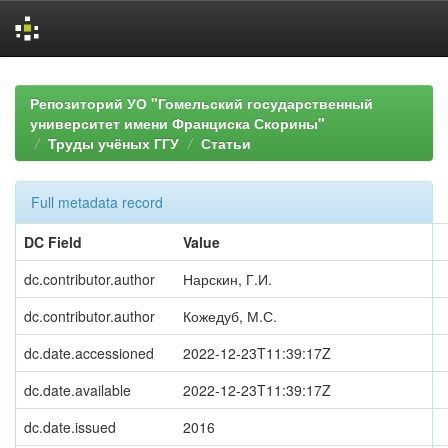
Skip
navigation
Репозиторий УО "Гомельский государственный
университет имени Франциска Скорины"
Труды учёных ГГУ
Статьи
Full metadata record
DC Field
Value
dc.contributor.author
Нарскин, Г.И.
dc.contributor.author
Кожедуб, М.С.
dc.date.accessioned
2022-12-23T11:39:17Z
dc.date.available
2022-12-23T11:39:17Z
dc.date.issued
2016