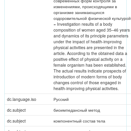
современных форм контроля за
изменениями, происходящими в
организме занимающихся
оздоровительной физической культурой
= Investigation results of a body
composition of women aged 35–46 years
and dynamics of its principle parameters
under the impact of health-improving
physical activities are presented in the
article. According to the obtained data a
positive effect of physical activity on a
female organism has been established.
The actual results indicate prospects of
introduction of modern forms of body
changes control of those engaged in
health-improving physical activities.
dc.language.iso
Русский
dc.subject
биоимпедансный метод
dc.subject
компонентный состав тела