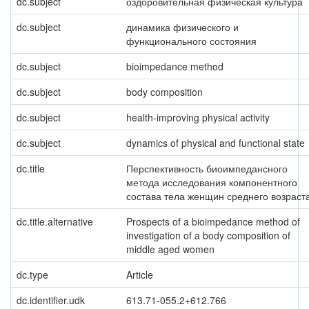
dc.subject
оздоровительная физическая культура
dc.subject
динамика физического и
функционального состояния
dc.subject
bioimpedance method
dc.subject
body composition
dc.subject
health-improving physical activity
dc.subject
dynamics of physical and functional state
dc.title
Перспективность биоимпедансного
метода исследования компонентного
состава тела женщин среднего возраст
dc.title.alternative
Prospects of a bioimpedance method of
investigation of a body composition of
middle aged women
dc.type
Article
dc.identifier.udk
613.71-055.2+612.766