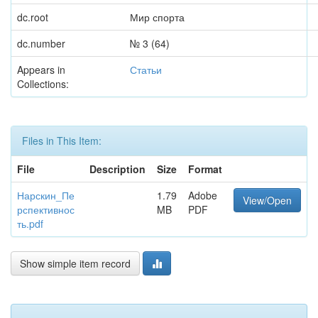
dc.root
Мир спорта
dc.number
№ 3 (64)
Appears in
Статьи
Collections:
Files in This Item:
File
Description
Size
Format
Нарскин_Пе
1.79
Adobe
View/Open
рспективнос
MB
PDF
ть.pdf
Show simple item record