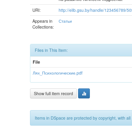
URI:
http://elib.gsu.by/handle/123456789/5
Appears in
Статьи
Collections:
Files in This Item:
File
Лях_Психологические.pdf
Show full item record
Items in DSpace are protected by copyright, with all 