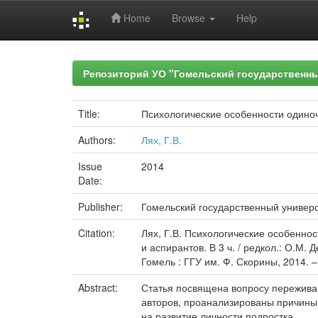
Home
Browse
Help
Skip
navigation
Репозиторий УО "Гомельский государственн
Title:
Психологические особенности одиноч
Authors:
Лях, Г.В.
Issue
2014
Date:
Publisher:
Гомельский государственный универ
Citation:
Лях, Г.В. Психологические особенност
и аспирантов. В 3 ч. / редкол.: О.М.
Гомель : ГГУ им. Ф. Скорины, 2014. – 
Abstract:
Статья посвящена вопросу пережива
авторов, проанализированы причины
на развитие личности подростка.