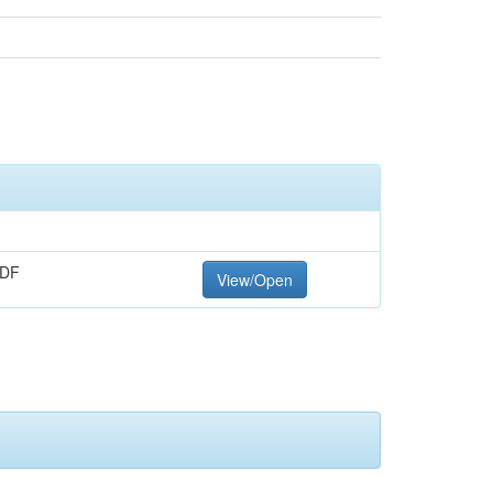
PDF
View/Open