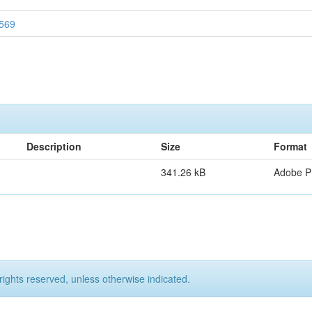
0569
Description
Size
Format
341.26 kB
Adobe 
rights reserved, unless otherwise indicated.