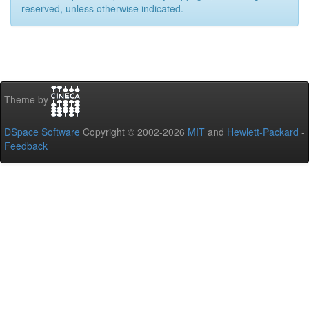
reserved, unless otherwise indicated.
Theme by
DSpace Software
Copyright © 2002-2026
MIT
and
Hewlett-Packard
-
Feedback