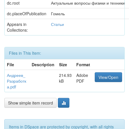
dc.root
Актуальные вопросы физики и техники
dc.placeOfPublication
Гомель
Appears in
Статьи
Collections:
Files in This Item:
File
Description
Size
Format
Андреев_
214.93
Adobe
View/Open
Разработк
kB
PDF
а.pdf
Show simple item record
Items in DSpace are protected by copyright, with all rights