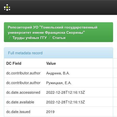
Skip
navigation
Репозиторий УО "Гомельский государственный
университет имени Франциска Скорины"
Труды учёных ГГУ
Статьи
Full metadata record
DC Field
Value
dc.contributor.author
Андреев, В.А.
dc.contributor.author
Ружицкая, Е.А.
dc.date.accessioned
2022-12-28T12:16:13Z
dc.date.available
2022-12-28T12:16:13Z
dc.date.issued
2019