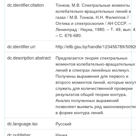
dc.identifier.citation
Тонков, М.В. Спектральные моменты
колебательно-вращательных линий в
газах / М.В. Тонков, Н.Н. Филиппов //
Оптика и спектроскопия / АН СССР. –
Ленинград : Наука, 1980. – Т. 49, вып. 4
– С. 676-680.
dc.identifier.uri
http://elib.gsu.by/handle/123456789/5092
dc.description.abstract
Предлагается теория спектральных
моментов колебательно-вращательных
линий в спектрах линейных молекул.
Получены выражения для первого и
второго моментов линий, которые могут
служить для количественной проверки
результатов общей теории контура.
Анализ полученных выражений
позволяет выявить ряд закономерносте
в форме контура линий.
dc.language.iso
Русский
dc.publisher
Наука