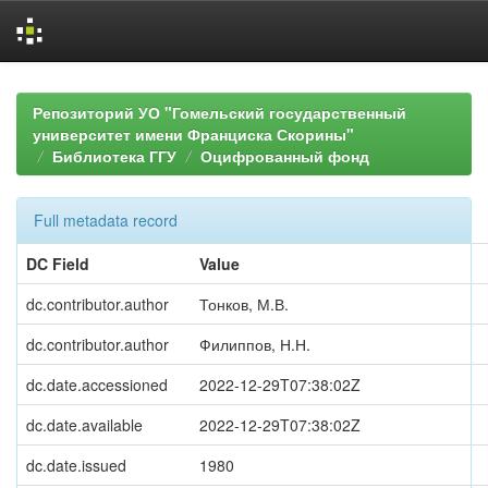
Skip
navigation
Репозиторий УО "Гомельский государственный
университет имени Франциска Скорины"
Библиотека ГГУ
Оцифрованный фонд
Full metadata record
DC Field
Value
dc.contributor.author
Тонков, М.В.
dc.contributor.author
Филиппов, Н.Н.
dc.date.accessioned
2022-12-29T07:38:02Z
dc.date.available
2022-12-29T07:38:02Z
dc.date.issued
1980