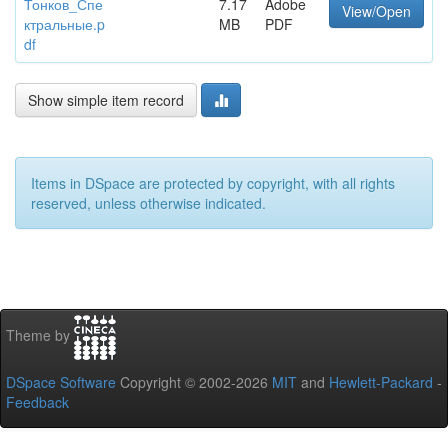
Тонков_Спе
7.17
Adobe
View/Open
ктральные.p
MB
PDF
df
Show simple item record
Items in DSpace are protected by copyright, with all rights
reserved, unless otherwise indicated.
Theme by
DSpace Software
Copyright © 2002-2026
MIT
and
Hewlett-Packard
-
Feedback