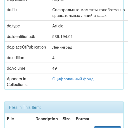
dc.title
Спектральные моменты колебательно-
вращательных линий в газах
dc.type
Article
dc.identifier.udk
539.194.01
dc.placeOfPublication
Ленинград
dc.edition
4
dc.volume
49
Appears in
Оцифрованный фонд
Collections:
Files in This Item:
File
Description
Size
Format