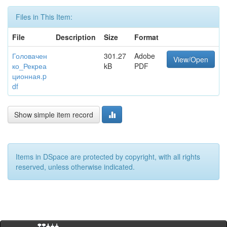
Files in This Item:
File
Description
Size
Format
Головачен
301.27
Adobe
View/Open
ко_Рекреа
kB
PDF
ционная.p
df
Show simple item record
Items in DSpace are protected by copyright, with all rights
reserved, unless otherwise indicated.