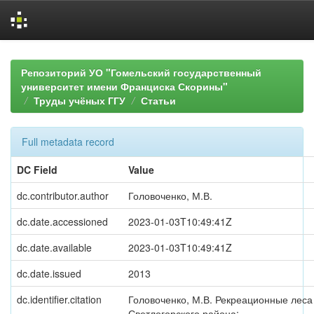
Skip
navigation
Репозиторий УО "Гомельский государственный
университет имени Франциска Скорины"
Труды учёных ГГУ
Статьи
Full metadata record
DC Field
Value
dc.contributor.author
Головоченко, М.В.
dc.date.accessioned
2023-01-03T10:49:41Z
dc.date.available
2023-01-03T10:49:41Z
dc.date.issued
2013
dc.identifier.citation
Головоченко, М.В. Рекреационные леса
Светлогорского района: