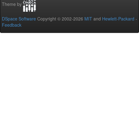
Theme by
DSpace Software
Copyright © 2002-2026
MIT
and
Hewlett-Packard
-
Feedback