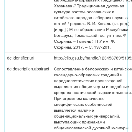
Хазанава // Традиционная духовная
культура восточнославянских и
китайского народов : сборник научных
статей / редкол.: В. И. Коваль (гл. ред.)
[и др.] ; М-во образования Республики
Беларусь, Гомельский гос. ун-т им. Ф.
Скорины. – Гомель : ГГУ им. Ф.
Скорины, 2017. – С. 197-201.
dc.identifier.uri
http://elib.gsu.by/handle/123456789/5105
dc.description.abstract
Сопоставление белорусских и китайски
календарно-обрядовых традиций и
народнопоэтических произведений
выделяет их общие черты и подобные
средства поэтической выразительности.
При огромном количестве
специфических особенностей
выявляется наличие
общенациональных универсалий,
выступающих признаками
общечеловеческой духовной культуры.