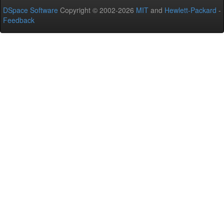
DSpace Software
Copyright © 2002-2026
MIT
and
Hewlett-Packard
-
Feedback