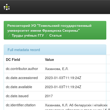
Skip
navigation
Репозиторий УО "Гомельский государственный
университет имени Франциска Скорины"
Труды учёных ГГУ
Статьи
Full metadata record
DC Field
Value
dc.contributor.author
Хазанова, Е.Л.
dc.date.accessioned
2023-01-03T11:19:24Z
dc.date.available
2023-01-03T11:19:24Z
dc.date.issued
2017
dc.identifier.citation
Хазанава, К.Л. Аб беларускіх і кітайскіх
каляндарна-абрадавых традыцыях / К.Л