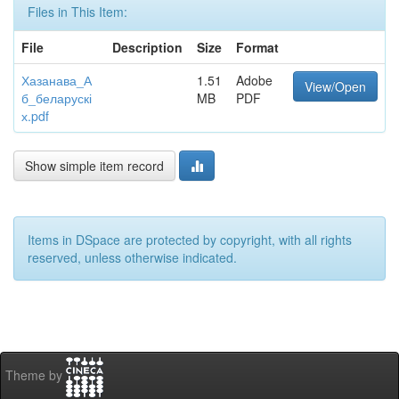
Files in This Item:
File
Description
Size
Format
Хазанава_А
1.51
Adobe
View/Open
б_беларускі
MB
PDF
х.pdf
Show simple item record
Items in DSpace are protected by copyright, with all rights
reserved, unless otherwise indicated.
Theme by