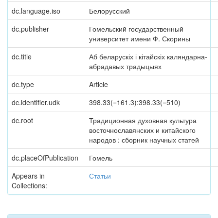
dc.language.iso
Белорусский
dc.publisher
Гомельский государственный
университет имени Ф. Скорины
dc.title
Аб беларускіх і кітайскіх каляндарна-
абрадавых традыцыях
dc.type
Article
dc.identifier.udk
398.33(=161.3):398.33(=510)
dc.root
Традиционная духовная культура
восточнославянских и китайского
народов : сборник научных статей
dc.placeOfPublication
Гомель
Appears in
Статьи
Collections: