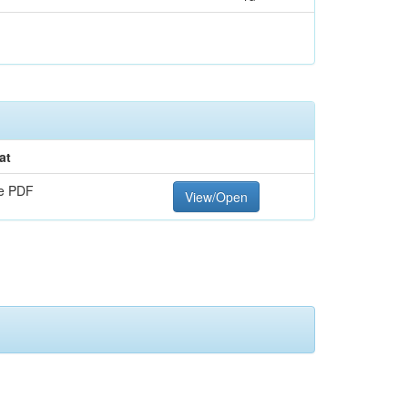
at
e PDF
View/Open