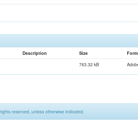
Description
Size
Form
763.32 kB
Adob
rights reserved, unless otherwise indicated.