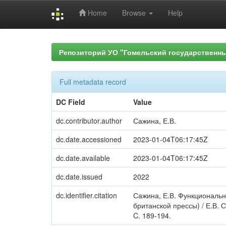
Home
Browse
Help
Skip
navigation
Репозиторий УО "Гомельский государственн
Full metadata record
DC Field
Value
dc.contributor.author
Сажина, Е.В.
dc.date.accessioned
2023-01-04T06:17:45Z
dc.date.available
2023-01-04T06:17:45Z
dc.date.issued
2022
dc.identifier.citation
Сажина, Е.В. Функциональ
британской прессы) / Е.В. 
C. 189-194.