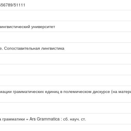
23456789/51111
ингвистический университет
. Сопоставительная лингвистика
ации грамматических единиц в полемическом дискурсе (на матери
рамматики = Ars Grammatica : сб. науч. ст.