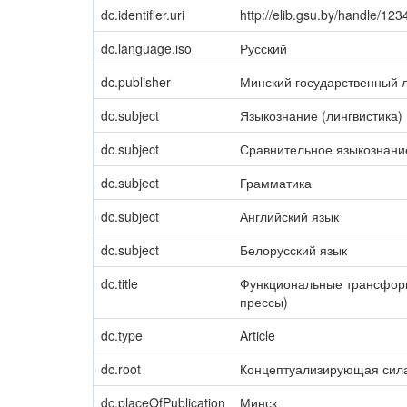
dc.identifier.uri
http://elib.gsu.by/handle/1
dc.language.iso
Русский
dc.publisher
Минский государственный л
dc.subject
Языкознание (лингвистика)
dc.subject
Сравнительное языкознание
dc.subject
Грамматика
dc.subject
Английский язык
dc.subject
Белорусский язык
dc.title
Функциональные трансформ
прессы)
dc.type
Article
dc.root
Концептуализирующая сила г
dc.placeOfPublication
Минск