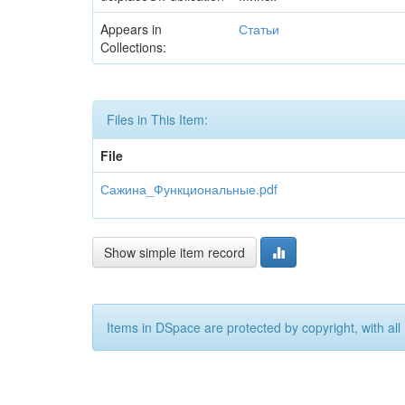
Appears in
Статьи
Collections:
Files in This Item:
File
Сажина_Функциональные.pdf
Show simple item record
Items in DSpace are protected by copyright, with all 