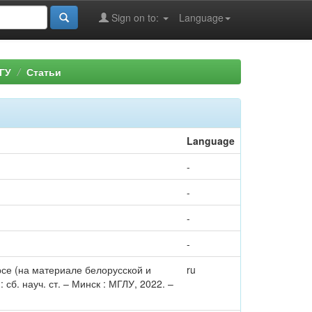
Sign on to:
Language
ГУ
Статьи
Language
-
-
-
-
се (на материале белорусской и
ru
сб. науч. ст. – Минск : МГЛУ, 2022. –