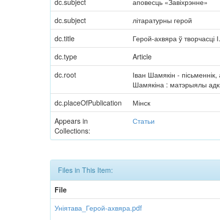
dc.subject
аповесць «Завіхрэнне»
dc.subject
літаратурны герой
dc.title
Герой-ахвяра ў творчасці 
dc.type
Article
dc.root
Іван Шамякін - пісьменнік,
Шамякіна : матэрыялы адкр
dc.placeOfPublication
Мінск
Appears in
Статьи
Collections:
Files in This Item:
File
Уніятава_Герой-ахвяра.pdf