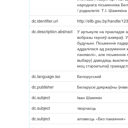
народнага пісьменніка Бел
/ рэдкалегія: Т.І. Шамякіна 
dc.identifier.uri
http://elib.gsu.by/handle/
dc.description.abstract
У артыкуле на пракладзе 
вобразы герояў-ахвяраў. 
будучыні. Пісьменнік падкр
аддалілася ад разумення к
паняволі», але пісьменнік
выбару) даводзіць выключн
моц стэрэатыпаў грамадства
dc.language.iso
Белорусский
dc.publisher
Беларускі дзяржаўны ўніве
dc.subject
Іван Шамякін
dc.subject
творчасць
dc.subject
аповесць «Без пакаяння»