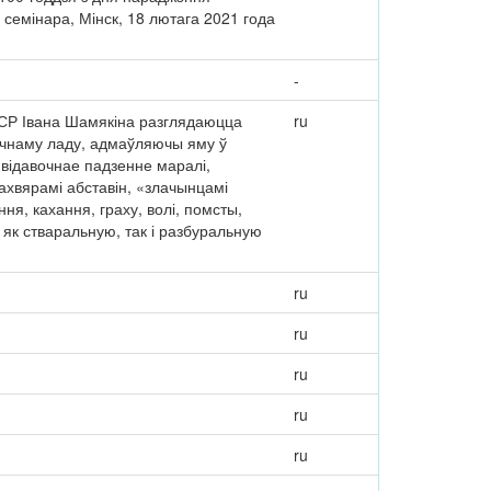
семінара, Мінск, 18 лютага 2021 года
-
ССР Івана Шамякіна разглядаюцца
ru
ычнаму ладу, адмаўляючы яму ў
а відавочнае падзенне маралі,
ахвярамі абставін, «злачынцамі
я, кахання, граху, волі, помсты,
як стваральную, так і разбуральную
ru
ru
ru
ru
ru