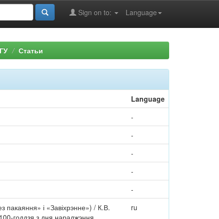
Sign on to:
Language
ГУ
Статьи
Language
-
-
-
-
-
з пакаяння» і «Завіхрэнне») / К.В.
ru
Да 100-годдзя з дня нараджэння