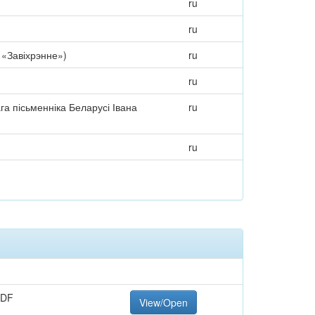
ru
ru
 «Завіхрэнне»)
ru
ru
га пісьменніка Беларусі Івана
ru
ru
PDF
View/Open