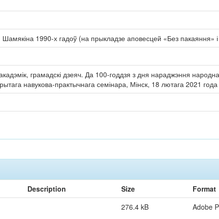
І. Шамякіна 1990-х гадоў (на прыкладзе аповесцей «Без пакаяння» і
 акадэмік, грамадскі дзеяч. Да 100-годдзя з дня нараджэння народна
ытага навукова-практычнага семінара, Мінск, 18 лютага 2021 года
Description
Size
Format
276.4 kB
Adobe 