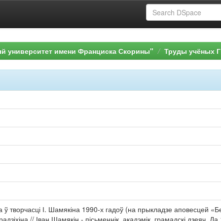
ый университет имени Франциска Скорины"
Труды учёных Г
а ў творчасці І. Шамякіна 1990-х гадоў (на прыкладзе аповесцей «Бе
 Брадзіхіна // Іван Шамякін - пісьменнік, акадэмік, грамадскі дзеяч. 