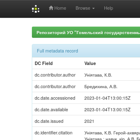
Home
Browse
Help
Skip
navigation
Репозиторий УО "Гомельский государственн
Full metadata record
DC Field
Value
dc.contributor.author
Уніятава, К.В.
dc.contributor.author
Бредихина, А.В.
dc.date.accessioned
2023-01-04T13:00:15Z
dc.date.available
2023-01-04T13:00:15Z
dc.date.issued
2021
dc.identifier.citation
Уніятава, К.В. Герой-ахвяр
Уніятава ; навук. кір. А.В.