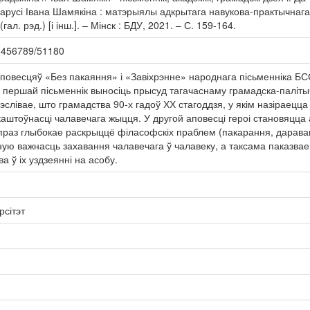
арусі Івана Шамякіна : матэрыялы адкрытага навукова-практычнага 
(гал. рэд.) [і інш.]. – Мінск : БДУ, 2021. – С. 159-164.
123456789/51180
аповесцяў «Без пакаяння» і «Завіхрэнне» народнага пісьменніка Б
У першай пісьменнік выносіць прысуд тагачаснаму грамадска-паліт
эслівае, што грамадства 90-х гадоў ХХ стагоддзя, у якім назіраецц
аштоўнасці чалавечага жыцця. У другой аповесці героі становяцца 
 праз глыбокае раскрыццё філасофскіх праблем (пакарання, дараванн
ую важнасць захавання чалавечага ў чалавеку, а таксама паказвае 
 ў іх уздзеянні на асобу.
рсітэт