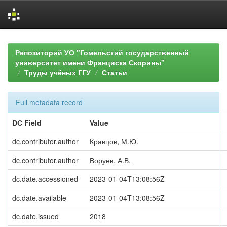
Skip
navigation
Репозиторий УО "Гомельский государственный
университет имени Франциска Скорины"
Труды учёных ГГУ
Статьи
Full metadata record
DC Field
Value
dc.contributor.author
Кравцов, М.Ю.
dc.contributor.author
Воруев, А.В.
dc.date.accessioned
2023-01-04T13:08:56Z
dc.date.available
2023-01-04T13:08:56Z
dc.date.issued
2018