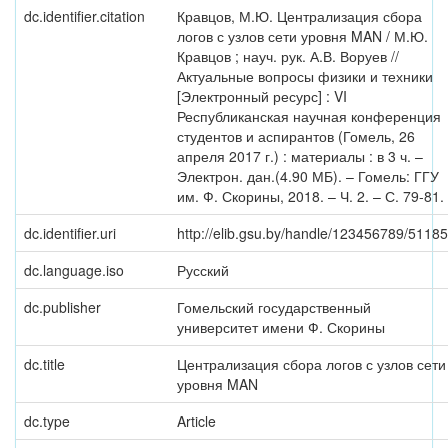
dc.identifier.citation
Кравцов, М.Ю. Централизация сбора
логов с узлов сети уровня MAN / М.Ю.
Кравцов ; науч. рук. А.В. Воруев //
Актуальные вопросы физики и техники
[Электронный ресурс] : VI
Республиканская научная конференция
студентов и аспирантов (Гомель, 26
апреля 2017 г.) : материалы : в 3 ч. –
Электрон. дан.(4.90 МБ). – Гомель: ГГУ
им. Ф. Скорины, 2018. – Ч. 2. – С. 79-81.
dc.identifier.uri
http://elib.gsu.by/handle/123456789/51185
dc.language.iso
Русский
dc.publisher
Гомельский государственный
университет имени Ф. Скорины
dc.title
Централизация сбора логов с узлов сети
уровня MAN
dc.type
Article