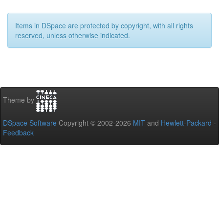
Items in DSpace are protected by copyright, with all rights
reserved, unless otherwise indicated.
Theme by
DSpace Software
Copyright © 2002-2026
MIT
and
Hewlett-Packard
-
Feedback