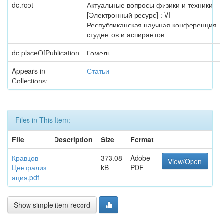
dc.root
Актуальные вопросы физики и техники
[Электронный ресурс] : VI
Республиканская научная конференция
студентов и аспирантов
dc.placeOfPublication
Гомель
Appears in
Статьи
Collections:
Files in This Item:
File
Description
Size
Format
Кравцов_
373.08
Adobe
View/Open
Централиз
kB
PDF
ация.pdf
Show simple item record