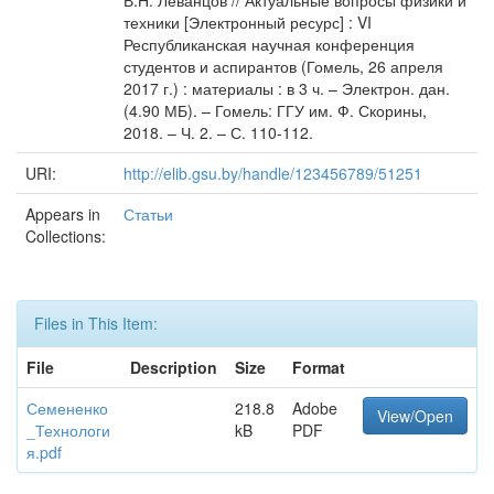
В.Н. Леванцов // Актуальные вопросы физики и
техники [Электронный ресурс] : VI
Республиканская научная конференция
студентов и аспирантов (Гомель, 26 апреля
2017 г.) : материалы : в 3 ч. – Электрон. дан.
(4.90 МБ). – Гомель: ГГУ им. Ф. Скорины,
2018. – Ч. 2. – С. 110-112.
URI:
http://elib.gsu.by/handle/123456789/51251
Appears in
Статьи
Collections:
Files in This Item:
File
Description
Size
Format
Семененко
218.8
Adobe
View/Open
_Технологи
kB
PDF
я.pdf