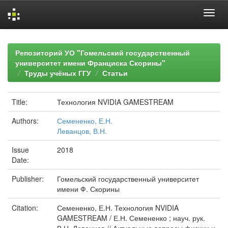
Skip
navigation
Репозиторий УО "Гомельский государственный
университет имени Франциска Скорины"
Труды учёных ГГУ
Статьи
Title:
Технология NVIDIA GAMESTREAM
Authors:
Семененко, Е.Н.
Леванцов, В.Н.
Issue
2018
Date:
Publisher:
Гомельский государственный университет
имени Ф. Скорины
Citation:
Семененко, Е.Н. Технология NVIDIA
GAMESTREAM / Е.Н. Семененко ; науч. рук.