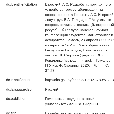
dc.identifier.citation
Езерский, А.С. Разработка компактного
устройства термостабилизации на
основе эффекта Пельтье / А.С. Езерский
; науч. рук. В.А. Гольдаде // Актуальные
вопросы физики и техники [Электронный
ресурс] : IX Республиканская научная
конференция студентов, магистрантов и
аспирантов (Гомель, 23 апреля 2020 г.) :
материалы : в 2 ч. / М-во образования
Республики Беларусь, Гомельский гос.
ун-т им. Ф. Скорины ; редкол. : Д. Л.
Коваленко (гл. ред.) [ и др.]. – Гомель :
ГГУ им. Ф. Скорины, 2020. – Ч. 1. – С.
37-39.
dc.identifier.uri
http://elib.gsu.by/handle/123456789/51713
dc.language.iso
Русский
dc.publisher
Гомельский государственный
университет имени Ф. Скорины
dc.title
Разработка компактного устройства