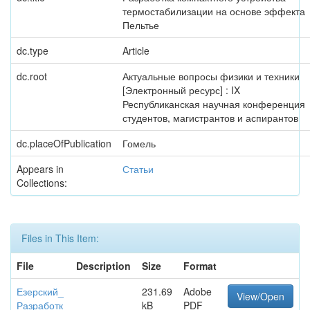
термостабилизации на основе эффекта
Пельтье
dc.type
Article
dc.root
Актуальные вопросы физики и техники
[Электронный ресурс] : IX
Республиканская научная конференция
студентов, магистрантов и аспирантов
dc.placeOfPublication
Гомель
Appears in
Статьи
Collections:
Files in This Item:
File
Description
Size
Format
Езерский_
231.69
Adobe
View/Open
Разработк
kB
PDF