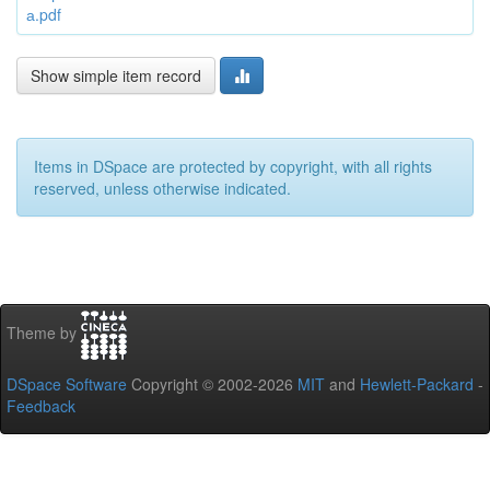
а.pdf
Show simple item record
Items in DSpace are protected by copyright, with all rights
reserved, unless otherwise indicated.
Theme by
DSpace Software
Copyright © 2002-2026
MIT
and
Hewlett-Packard
-
Feedback