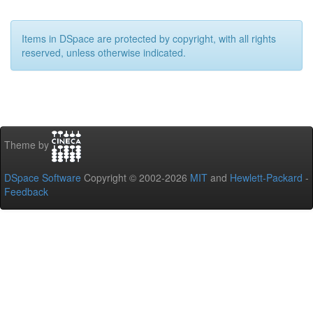
Items in DSpace are protected by copyright, with all rights
reserved, unless otherwise indicated.
Theme by
DSpace Software
Copyright © 2002-2026
MIT
and
Hewlett-Packard
-
Feedback