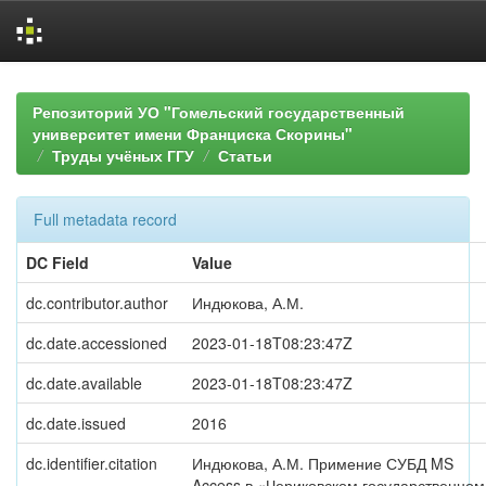
Skip
navigation
Репозиторий УО "Гомельский государственный
университет имени Франциска Скорины"
Труды учёных ГГУ
Статьи
Full metadata record
DC Field
Value
dc.contributor.author
Индюкова, А.М.
dc.date.accessioned
2023-01-18T08:23:47Z
dc.date.available
2023-01-18T08:23:47Z
dc.date.issued
2016
dc.identifier.citation
Индюкова, А.М. Примение СУБД MS
Access в «Чериковском государственном