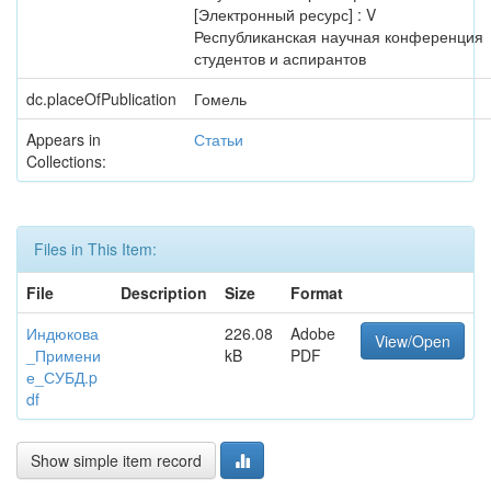
[Электронный ресурс] : V
Республиканская научная конференция
студентов и аспирантов
dc.placeOfPublication
Гомель
Appears in
Статьи
Collections:
Files in This Item:
File
Description
Size
Format
Индюкова
226.08
Adobe
View/Open
_Примени
kB
PDF
е_СУБД.p
df
Show simple item record