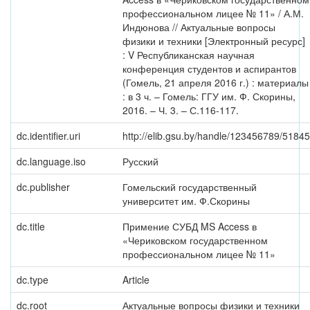
профессиональном лицее № 11» / А.М.
Индюнова // Актуальные вопросы
физики и техники [Электронный ресурс]
: V Республиканская научная
конференция студентов и аспирантов
(Гомель, 21 апреля 2016 г.) : материалы
: в 3 ч. – Гомель: ГГУ им. Ф. Скорины,
2016. – Ч. 3. – С.116-117.
dc.identifier.uri
http://elib.gsu.by/handle/123456789/51845
dc.language.iso
Русский
dc.publisher
Гомельский государственный
университет им. Ф.Скорины
dc.title
Примение СУБД MS Access в
«Чериковском государственном
профессиональном лицее № 11»
dc.type
Article
dc.root
Актуальные вопросы физики и техники