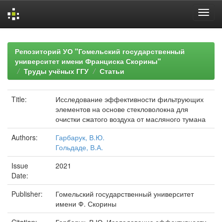
Skip
navigation
Репозиторий УО "Гомельский государственный
университет имени Франциска Скорины"
Труды учёных ГГУ
Статьи
Title:
Исследование эффективности фильтрующих
элементов на основе стекловолокна для
очистки сжатого воздуха от масляного тумана
Authors:
Гарбарук, В.Ю.
Гольдаде, В.А.
Issue
2021
Date:
Publisher:
Гомельский государственный университет
имени Ф. Скорины