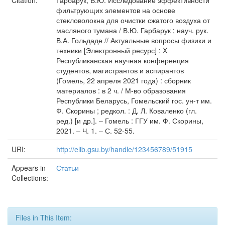
Citation:
Гарбарук, В.Ю. Исследование эффективности
фильтрующих элементов на основе
стекловолокна для очистки сжатого воздуха от
масляного тумана / В.Ю. Гарбарук ; науч. рук.
В.А. Гольдаде // Актуальные вопросы физики и
техники [Электронный ресурс] : X
Республиканская научная конференция
студентов, магистрантов и аспирантов
(Гомель, 22 апреля 2021 года) : сборник
материалов : в 2 ч. / М-во образования
Республики Беларусь, Гомельский гос. ун-т им.
Ф. Скорины ; редкол. : Д. Л. Коваленко (гл.
ред.) [и др.]. – Гомель : ГГУ им. Ф. Скорины,
2021. – Ч. 1. – С. 52-55.
URI:
http://elib.gsu.by/handle/123456789/51915
Appears in
Статьи
Collections:
Files in This Item: