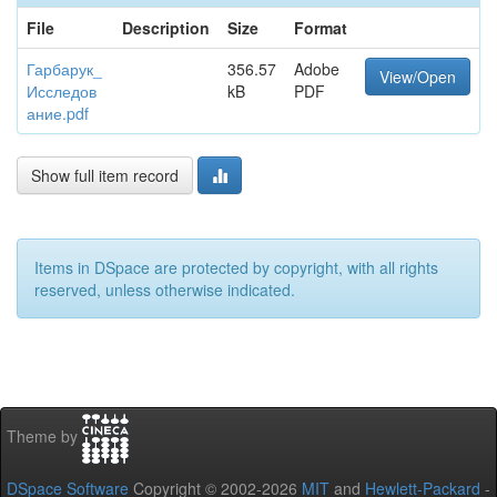
File
Description
Size
Format
Гарбарук_
356.57
Adobe
View/Open
Исследов
kB
PDF
ание.pdf
Show full item record
Items in DSpace are protected by copyright, with all rights
reserved, unless otherwise indicated.
Theme by
DSpace Software
Copyright © 2002-2026
MIT
and
Hewlett-Packard
-