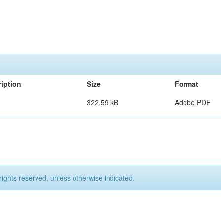
iption
Size
Format
322.59 kB
Adobe PDF
rights reserved, unless otherwise indicated.