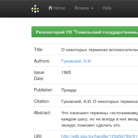
Home
Browse
Help
Skip
navigation
Репозиторий УО "Гомельский государственн
Title:
О некоторых терминах вспомогатель
Authors:
Гуковский, А.И.
Issue
1965
Date:
Publisher:
Правда
Citation:
Гуковский, А.И. О некоторых терминах
Abstract:
Что означают термины «источникове
каждом шагу, но не всегда в них вкл
экскурс поможет сделать это.
URI:
http://elib.gsu.by/handle/123456789/5