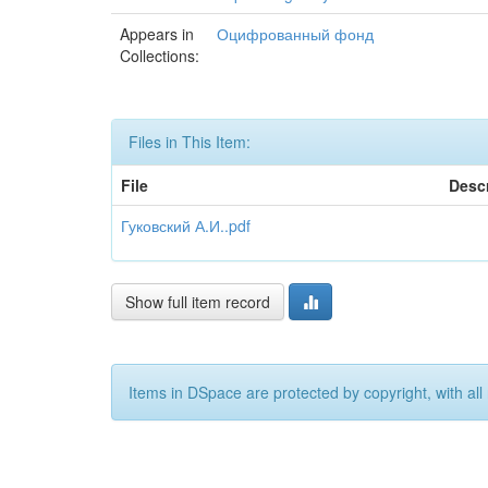
Appears in
Оцифрованный фонд
Collections:
Files in This Item:
File
Descr
Гуковский А.И..pdf
Show full item record
Items in DSpace are protected by copyright, with all 