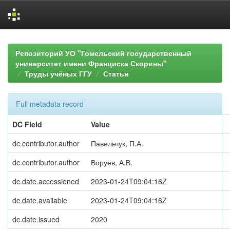
Skip
navigation
Репозиторий УО "Гомельский государственный
университет имени Франциска Скорины"
Труды учёных ГГУ
Статьи
Full metadata record
DC Field
Value
dc.contributor.author
Павельчук, П.А.
dc.contributor.author
Воруев, А.В.
dc.date.accessioned
2023-01-24T09:04:16Z
dc.date.available
2023-01-24T09:04:16Z
dc.date.issued
2020