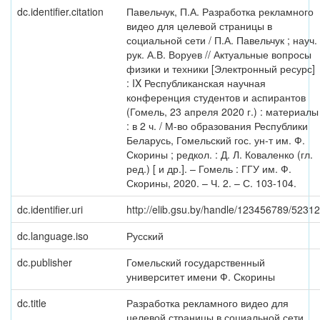
dc.identifier.citation
Павельчук, П.А. Разработка рекламного
видео для целевой страницы в
социальной сети / П.А. Павельчук ; науч.
рук. А.В. Воруев // Актуальные вопросы
физики и техники [Электронный ресурс]
: IX Республиканская научная
конференция студентов и аспирантов
(Гомель, 23 апреля 2020 г.) : материалы
: в 2 ч. / М-во образования Республики
Беларусь, Гомельский гос. ун-т им. Ф.
Скорины ; редкол. : Д. Л. Коваленко (гл.
ред.) [ и др.]. – Гомель : ГГУ им. Ф.
Скорины, 2020. – Ч. 2. – С. 103-104.
dc.identifier.uri
http://elib.gsu.by/handle/123456789/52312
dc.language.iso
Русский
dc.publisher
Гомельский государственный
университет имени Ф. Скорины
dc.title
Разработка рекламного видео для
целевой страницы в социальной сети