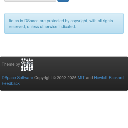
Items in DSpace are protected by copyright, with all rights
reserved, unless otherwise indicated.
Theme by
DSpace Software
Copyright © 2002-2026
MIT
and
Hewlett-Packard
-
Feedback