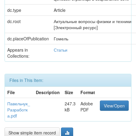
dc.type
Article
dc.root
Актуальные вопросы физики и техники
[Электронный ресурс]
dc.placeOfPublication
Гомель
Appears in
Статьи
Collections:
Files in This Item:
File
Description
Size
Format
Павельчук_
247.3
Adobe
View/Open
Разработк
kB
PDF
а.pdf
Show simple item record