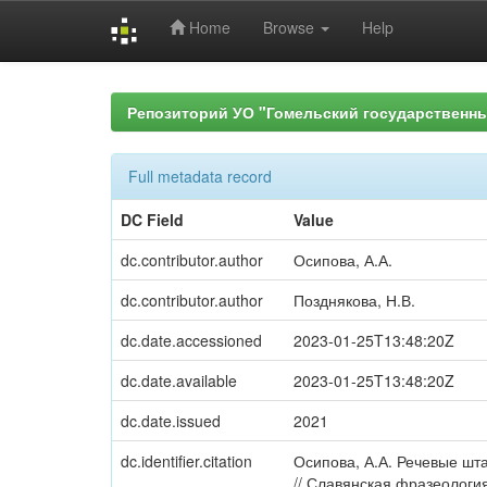
Home
Browse
Help
Skip
navigation
Репозиторий УО "Гомельский государственн
Full metadata record
DC Field
Value
dc.contributor.author
Осипова, А.А.
dc.contributor.author
Позднякова, Н.В.
dc.date.accessioned
2023-01-25T13:48:20Z
dc.date.available
2023-01-25T13:48:20Z
dc.date.issued
2021
dc.identifier.citation
Осипова, А.А. Речевые шт
// Славянская фразеологи