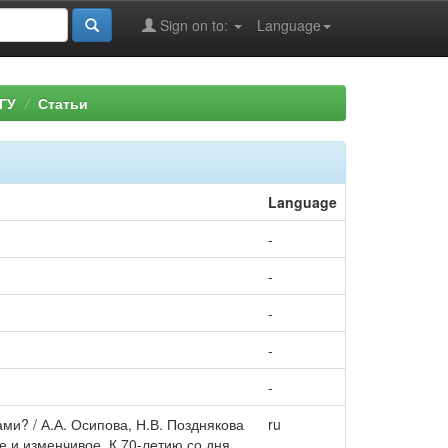
Sign on to:
Language
ГУ
Статьи
Language
-
-
-
-
-
и? / А.А. Осипова, Н.В. Позднякова
ru
 и изменчивое. К 70-летию со дня