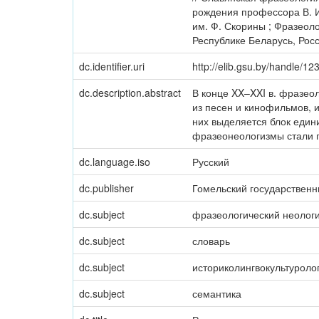
рождения профессора В. И. 
им. Ф. Скорины ; Фразеол
Республике Беларусь, Росс
dc.identifier.uri
http://elib.gsu.by/handle/
dc.description.abstract
В конце XX–XXI в. фразео
из песен и кинофильмов, и
них выделяется блок еди
фразеонеологизмы стали п
dc.language.iso
Русский
dc.publisher
Гомельский государственн
dc.subject
фразеологический неолог
dc.subject
словарь
dc.subject
историколингвокультуроло
dc.subject
семантика