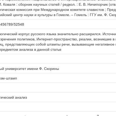
Коваля : сборник научных статей / редкол. : Е. В. Ничипорчик (отв. р
огическая комиссия при Международном комитете славистов ; Пред
ийский центр науки и культуры в Гомеле. – Гомель : ГГУ им. Ф. Ско
123456789/52548
логический корпус русского языка значительно расширился. Источ
зречения политиков, Интернет-пространство, реалии, возникшие в 
ниц, представляющих собой штампы речи, вызывающие негативное
редметом анализа в данной статье
ый университет имени Ф. Скорины
изм-штамп
гический анализ