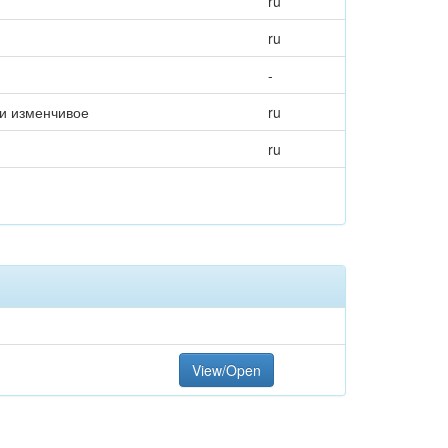
ru
ru
-
и изменчивое
ru
ru
View/Open