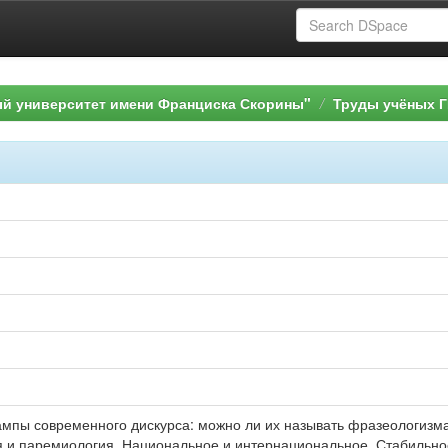
ый университет имени Франциска Скорины"
Труды учёных Г
ампы современного дискурса: можно ли их называть фразеологизмам
я и паремиология. Национальное и интернациональное. Стабильное