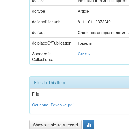
dc.title
Речевые штампы современ
dc.type
Article
dc.identifier.udk
811.161.1‟373‟42
dc.root
Славянская фразеология 
dc.placeOfPublication
Гомель
Appears in
Статьи
Collections:
Files in This Item:
File
Осипова_Речевые.pdf
Show simple item record