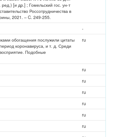
ед.) [и др.] ; Гомельский гос. ун-т
ставительство Россотрудничества в
рины, 2021. – C. 249-255.
-
никами обогащения послужили цитаты
ru
период коронавируса, и т. д. Среди
 восприятие. Подобные
ru
ru
ru
ru
ru
ru