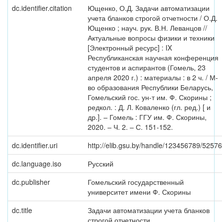
dc.identifier.citation
Ющенко, О.Д. Задачи автоматизации
учета бланков строгой отчетности / О.Д.
Ющенко ; науч. рук. В.Н. Леванцов //
Актуальные вопросы физики и техники
[Электронный ресурс] : IX
Республиканская научная конференция
студентов и аспирантов (Гомель, 23
апреля 2020 г.) : материалы : в 2 ч. / М-
во образования Республики Беларусь,
Гомельский гос. ун-т им. Ф. Скорины ;
редкол. : Д. Л. Коваленко (гл. ред.) [ и
др.]. – Гомель : ГГУ им. Ф. Скорины,
2020. – Ч. 2. – С. 151-152.
dc.identifier.uri
http://elib.gsu.by/handle/123456789/52576
dc.language.iso
Русский
dc.publisher
Гомельский государственный
университет имени Ф. Скорины
dc.title
Задачи автоматизации учета бланков
строгой отчетности