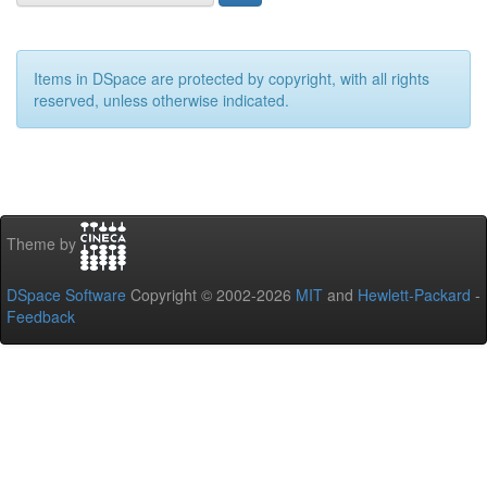
Items in DSpace are protected by copyright, with all rights
reserved, unless otherwise indicated.
Theme by
DSpace Software
Copyright © 2002-2026
MIT
and
Hewlett-Packard
-
Feedback