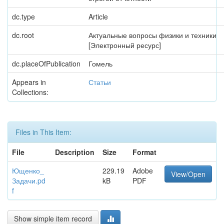
dc.type
Article
dc.root
Актуальные вопросы физики и техники
[Электронный ресурс]
dc.placeOfPublication
Гомель
Appears in
Статьи
Collections:
Files in This Item:
File
Description
Size
Format
Ющенко_
229.19
Adobe
View/Open
Задачи.pd
kB
PDF
f
Show simple item record