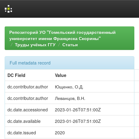
Skip
navigation
Репозиторий УО "Гомельский государственный
университет имени Франциска Скорины"
Труды учёных ГГУ
Статьи
Full metadata record
DC Field
Value
dc.contributor.author
Ющенко, О.Д.
dc.contributor.author
Леванцов, В.Н.
dc.date.accessioned
2023-01-26T07:51:00Z
dc.date.available
2023-01-26T07:51:00Z
dc.date.issued
2020