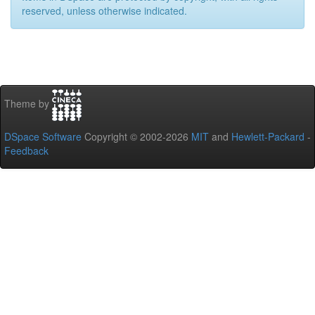
reserved, unless otherwise indicated.
Theme by
DSpace Software
Copyright © 2002-2026
MIT
and
Hewlett-Packard
-
Feedback