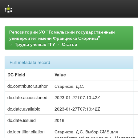
Skip
navigation
Репозиторий УО "Гомельский государственный
университет имени Франциска Скорины"
Труды учёных ГГУ
Статьи
Full metadata record
DC Field
Value
dc.contributor.author
Стариков, Д.С.
dc.date.accessioned
2023-01-27T07:10:42Z
dc.date.available
2023-01-27T07:10:42Z
dc.date.issued
2016
dc.identifier.citation
Стариков, Д.С. Выбор CMS для
разработки сайта компании «Медпласт»