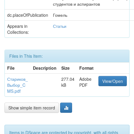
студентов и аспирантов
dc.placeOfPublication
Гомель
Appears in
Статьи
Collections:
Files in This Item:
File
Description
Size
Format
Стариков_
277.04
Adobe
View/Open
Выбор_C
kB
PDF
MS.pdf
Show simple item record
Items in DSpace are protected by copyright, with all rights