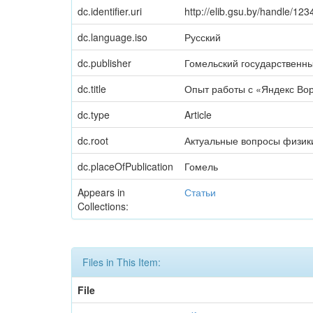
dc.identifier.uri
http://elib.gsu.by/handle/1
dc.language.iso
Русский
dc.publisher
Гомельский государственн
dc.title
Опыт работы с «Яндекс Вор
dc.type
Article
dc.root
Актуальные вопросы физики
dc.placeOfPublication
Гомель
Appears in
Статьи
Collections:
Files in This Item:
File