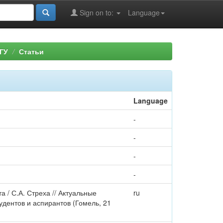
Sign on to:
Language
ГУ
Статьи
Language
-
-
-
-
 / С.А. Стреха // Актуальные
ru
удентов и аспирантов (Гомель, 21