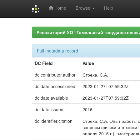
Home
Browse
Help
Skip
navigation
Репозиторий УО "Гомельский государственн
Full metadata record
DC Field
Value
dc.contributor.author
Стреха, С.А.
dc.date.accessioned
2023-01-27T07:59:32Z
dc.date.available
2023-01-27T07:59:32Z
dc.date.issued
2016
dc.identifier.citation
Стреха, С.А. Опыт работы с
вопросы физики и техники 
апреля 2016 г.) : материалы 