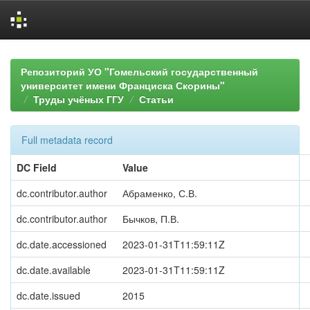
Skip
navigation
Репозиторий УО "Гомельский государственный
университет имени Франциска Скорины"
Труды учёных ГГУ
Статьи
Full metadata record
DC Field
Value
dc.contributor.author
Абраменко, С.В.
dc.contributor.author
Бычков, П.В.
dc.date.accessioned
2023-01-31T11:59:11Z
dc.date.available
2023-01-31T11:59:11Z
dc.date.issued
2015