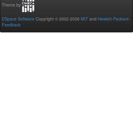
Theme by
DSpace Software
Copyright © 2002-2026
MIT
and
Hewlett-Packard
-
Feedback