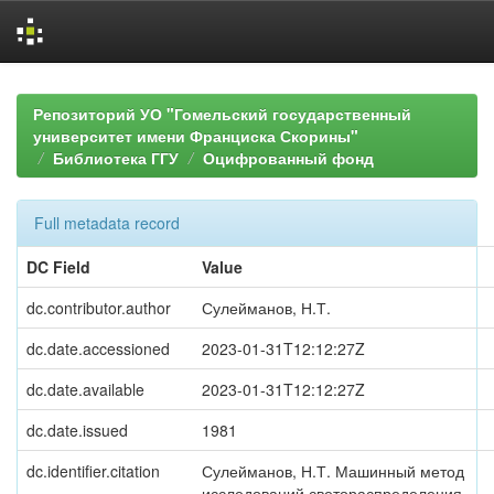
Skip
navigation
Репозиторий УО "Гомельский государственный
университет имени Франциска Скорины"
Библиотека ГГУ
Оцифрованный фонд
Full metadata record
DC Field
Value
dc.contributor.author
Сулейманов, Н.Т.
dc.date.accessioned
2023-01-31T12:12:27Z
dc.date.available
2023-01-31T12:12:27Z
dc.date.issued
1981
dc.identifier.citation
Сулейманов, Н.Т. Машинный метод
исследований светораспределения