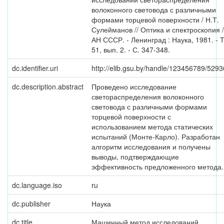
волоконного световода с различными
формами торцевой поверхности / Н.Т.
Сулейманов // Оптика и спектроскопия /
АН СССР. - Ленинград : Наука, 1981. - Т
51, вып. 2. - С. 347-348.
dc.identifier.uri
http://elib.gsu.by/handle/123456789/5293
dc.description.abstract
Проведено исследование
светораспределения волоконного
световода с различными формами
торцевой поверхности с
использованием метода статических
испытаний (Монте-Карло). Разработан
алгоритм исследования и получены
выводы, подтверждающие
эффективность предложенного метода.
dc.language.iso
ru
dc.publisher
Наука
dc.title
Машинный метод исследований