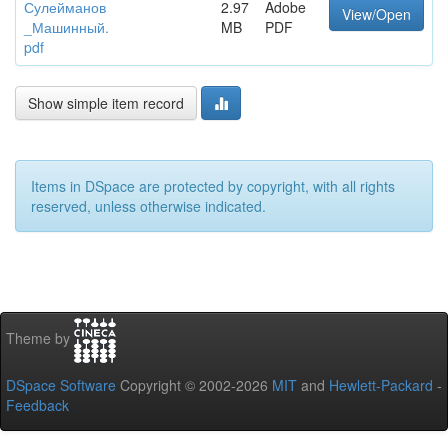
Сулейманов
2.97
Adobe
View/Open
_Машинный.
MB
PDF
pdf
Show simple item record
Items in DSpace are protected by copyright, with all rights
reserved, unless otherwise indicated.
Theme by
DSpace Software
Copyright © 2002-2026
MIT
and
Hewlett-Packard
-
Feedback