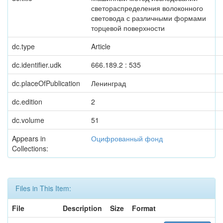
светораспределения волоконного
световода с различными формами
торцевой поверхности
dc.type
Article
dc.identifier.udk
666.189.2 : 535
dc.placeOfPublication
Ленинград
dc.edition
2
dc.volume
51
Appears in
Оцифрованный фонд
Collections:
Files in This Item:
File
Description
Size
Format