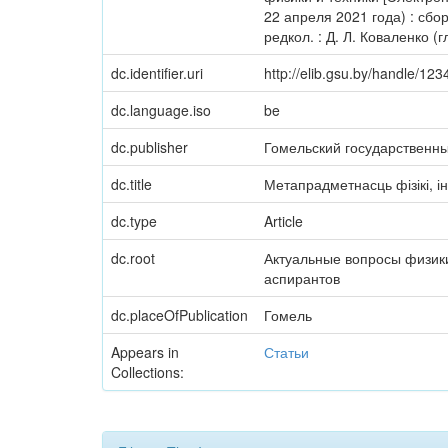
22 апреля 2021 года) : сбор
редкол. : Д. Л. Коваленко (г
dc.identifier.uri
http://elib.gsu.by/handle/1
dc.language.iso
be
dc.publisher
Гомельский государственн
dc.title
Метапрадметнасць фізікі, і
dc.type
Article
dc.root
Актуальные вопросы физики
аспирантов
dc.placeOfPublication
Гомель
Appears in
Статьи
Collections: