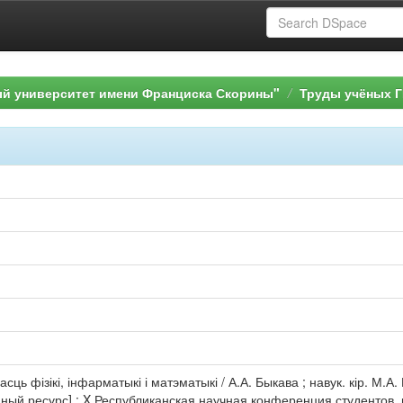
ый университет имени Франциска Скорины"
Труды учёных Г
ць фізікі, інфарматыкі і матэматыкі / А.А. Быкава ; навук. кір. М.А
нный ресурс] : X Республиканская научная конференция студентов, 