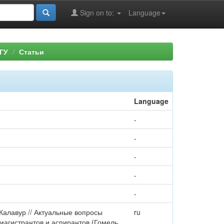
Sign on to:
Language
ГУ
Статьи
Language
-
-
-
-
-
. Калавур // Актуальные вопросы
ru
магистрантов и аспирантов (Гомель,