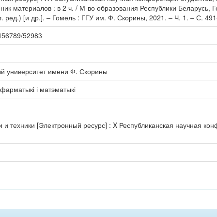
ник материалов : в 2 ч. / М-во образования Республики Беларусь, Г
л. ред.) [и др.]. – Гомель : ГГУ им. Ф. Скорины, 2021. – Ч. 1. – С. 49
23456789/52983
ый университет имени Ф. Скорины
нфарматыкі і матэматыкі
 и техники [Электронный ресурс] : X Республиканская научная кон