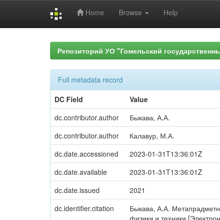
Home
Browse
Help
Skip
navigation
Репозиторий УО "Гомельский государственн
Full metadata record
DC Field
Value
dc.contributor.author
Быкава, А.А.
dc.contributor.author
Калавур, М.А.
dc.date.accessioned
2023-01-31T13:36:01Z
dc.date.available
2023-01-31T13:36:01Z
dc.date.issued
2021
dc.identifier.citation
Быкава, А.А. Метапрадметнас
физики и техники [Электро