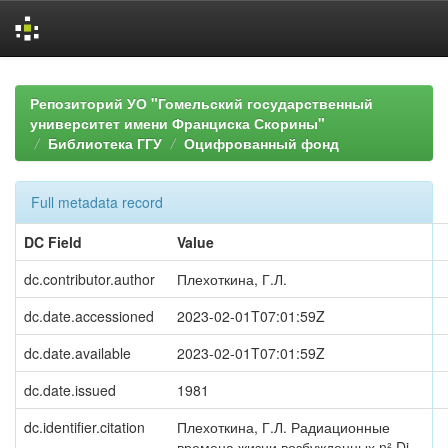
Skip
navigation
Репозиторий УО "Гомельский государственный
университет имени Франциска Скорины"
Библиотека ГГУ
Оцифрованный фонд
Full metadata record
DC Field
Value
dc.contributor.author
Плехоткина, Г.Л.
dc.date.accessioned
2023-02-01T07:01:59Z
dc.date.available
2023-02-01T07:01:59Z
dc.date.issued
1981
dc.identifier.citation
Плехоткина, Г.Л. Радиационные
времена жизни возбужденных n² Dj