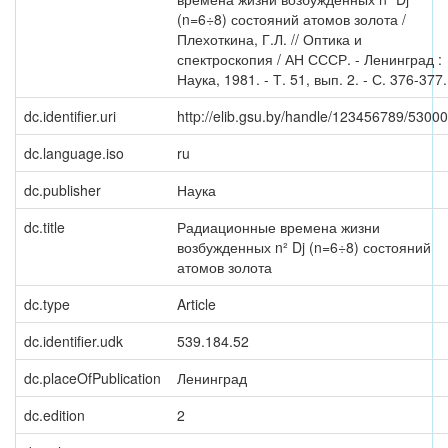
(n=6÷8) состояний атомов золота /
Плехоткина, Г.Л. // Оптика и
спектроскопия / АН СССР. - Ленинград :
Наука, 1981. - Т. 51, вып. 2. - С. 376-377.
dc.identifier.uri
http://elib.gsu.by/handle/123456789/53000
dc.language.iso
ru
dc.publisher
Наука
dc.title
Радиационные времена жизни
возбужденных n² Dj (n=6÷8) состояний
атомов золота
dc.type
Article
dc.identifier.udk
539.184.52
dc.placeOfPublication
Ленинград
dc.edition
2