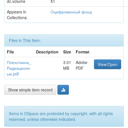
dc.volume
51
Appears in
Оцифрованный фонд
Collections:
Files in This Item:
File
Description
Size
Format
Плехоткина_
3.01
Adobe
View/Open
Радиационн
MB
PDF
ые.pdf
Show simple item record
Items in DSpace are protected by copyright, with all rights
reserved, unless otherwise indicated.