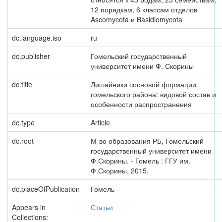
12 порядкам, 6 классам отделов
Ascomycota и Basidiomycota
dc.language.iso
ru
dc.publisher
Гомельский государственный
университет имени Ф. Скорины
dc.title
Лишайники сосновой формации
гомельского района: видовой состав и
особенности распространения
dc.type
Article
dc.root
М-во образования РБ, Гомельский
государственный университет имени
Ф.Скорины. - Гомель : ГГУ им.
Ф.Скорины, 2015.
dc.placeOfPublication
Гомель
Appears in
Статьи
Collections: