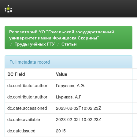
Skip
navigation
Репозиторий УО "Гомельский государственный
университет имени Франциска Скорины"
Труды учёных ГГУ
Статьи
Full metadata record
DC Field
Value
dc.contributor.author
Гарусова, А.Э.
dc.contributor.author
Цуриков, А.Г.
dc.date.accessioned
2023-02-02T10:02:23Z
dc.date.available
2023-02-02T10:02:23Z
dc.date.issued
2015