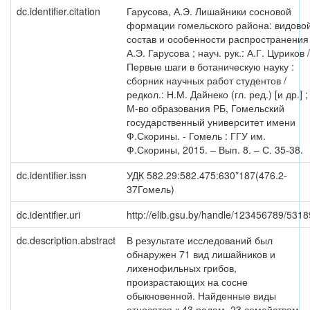
dc.identifier.citation
Гарусова, А.Э. Лишайники сосновой
формации гомельского района: видово
состав и особенности распространения 
А.Э. Гарусова ; науч. рук.: А.Г. Цуриков /
Первые шаги в ботаническую науку :
сборник научных работ студентов /
редкол.: Н.М. Дайнеко (гл. ред.) [и др.] ;
М-во образования РБ, Гомельский
государственный университет имени
Ф.Скорины. - Гомель : ГГУ им.
Ф.Скорины, 2015. – Вып. 8. – С. 35-38.
dc.identifier.issn
УДК 582.29:582.475:630*187(476.2-
37Гомель)
dc.identifier.uri
http://elib.gsu.by/handle/123456789/5318
dc.description.abstract
В результате исследований был
обнаружен 71 вид лишайников и
лихенофильных грибов,
произрастающих на сосне
обыкновенной. Найденные виды
относятся к 43 родам, 23 семействам,