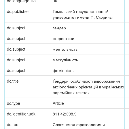
dc.language.iso
uk
dc.publisher
Гомельский государственный
университет имени Ф. Скорины
dc.subject
ґендер
dc.subject
стереотипи
dc.subject
ментальність
dc.subject
маскулінність
dc.subject
фемінність
dc.title
Ґендерні особливості відображення
аксіологічних орієнтацій в українських
паремійних текстах
dc.type
Article
dc.identifier.udk
811’42:398.9
dc.root
Славянская фразеология и