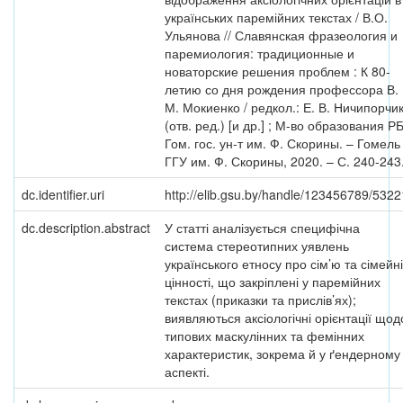
українських паремійних текстах / В.О.
Ульянова // Славянская фразеология и
паремиология: традиционные и
новаторские решения проблем : К 80-
летию со дня рождения профессора В.
М. Мокиенко / редкол.: Е. В. Ничипорчи
(отв. ред.) [и др.] ; М-во образования РБ
Гом. гос. ун-т им. Ф. Скорины. – Гомель 
ГГУ им. Ф. Скорины, 2020. – С. 240-243
dc.identifier.uri
http://elib.gsu.by/handle/123456789/5322
dc.description.abstract
У статті аналізується специфічна
система стереотипних уявлень
українського етносу про сім’ю та сімейні
цінності, що закріплені у паремійних
текстах (приказки та прислів’ях);
виявляються аксіологічні орієнтації щод
типових маскулінних та фемінних
характеристик, зокрема й у ґендерному
аспекті.