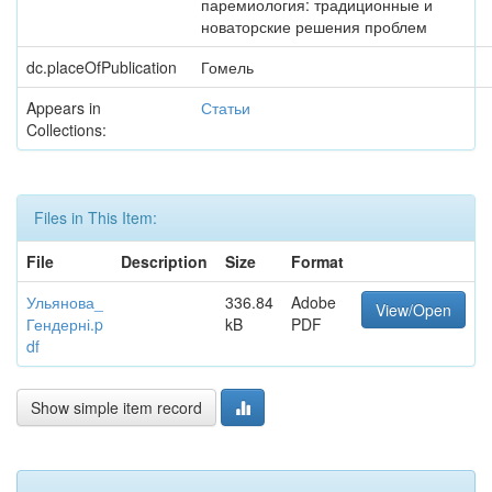
паремиология: традиционные и
новаторские решения проблем
dc.placeOfPublication
Гомель
Appears in
Статьи
Collections:
Files in This Item:
File
Description
Size
Format
Ульянова_
336.84
Adobe
View/Open
Гендерні.p
kB
PDF
df
Show simple item record