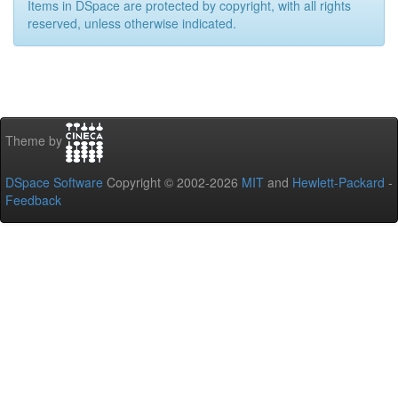
Items in DSpace are protected by copyright, with all rights
reserved, unless otherwise indicated.
Theme by
DSpace Software
Copyright © 2002-2026
MIT
and
Hewlett-Packard
-
Feedback