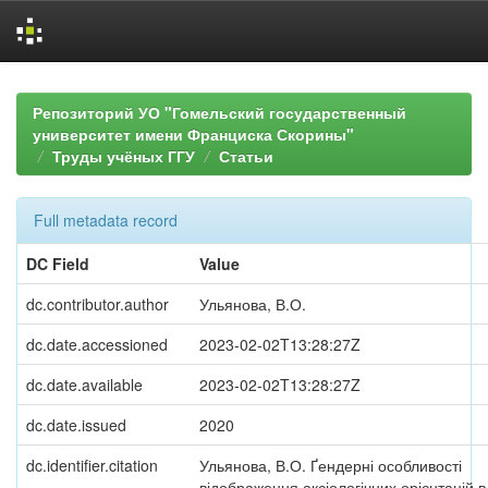
Skip
navigation
Репозиторий УО "Гомельский государственный
университет имени Франциска Скорины"
Труды учёных ГГУ
Статьи
Full metadata record
DC Field
Value
dc.contributor.author
Ульянова, В.О.
dc.date.accessioned
2023-02-02T13:28:27Z
dc.date.available
2023-02-02T13:28:27Z
dc.date.issued
2020
dc.identifier.citation
Ульянова, В.О. Ґендерні особливості
відображення аксіологічних орієнтацій в