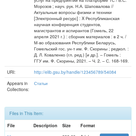
услуг на предприятии на платформе 1С / В.С.
Морозов ; науч. рук. Н.А. Шаповалова //
Актуальные вопросы физики и техники
[Электронный ресурс] : X Республиканская
научная конференция студентов,
магистрантов и аспирантов (Гомель, 22
апреля 2021 г.) : сборник материалов : в 2 ч. /
М-во образования Республики Беларусь,
Гомельский гос. ун-т им. Ф. Скорины ; редкол. :
Д. Л. Коваленко (гл. ред.) [и др.]. – Гомель :
ГГУ им. Ф. Скорины, 2021. – Ч. 2. – С. 168-169.
URI:
http://elib.gsu.by/handle/123456789/54084
Appears in
Статьи
Collections:
Files in This Item:
File
Description
Size
Format