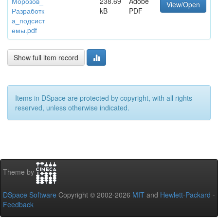
Морозов_
238.69
Adobe
View/Open
Разработк
kB
PDF
а_подсист
емы.pdf
Show full item record
Items in DSpace are protected by copyright, with all rights
reserved, unless otherwise indicated.
Theme by
DSpace Software
Copyright © 2002-2026
MIT
and
Hewlett-Packard
-
Feedback