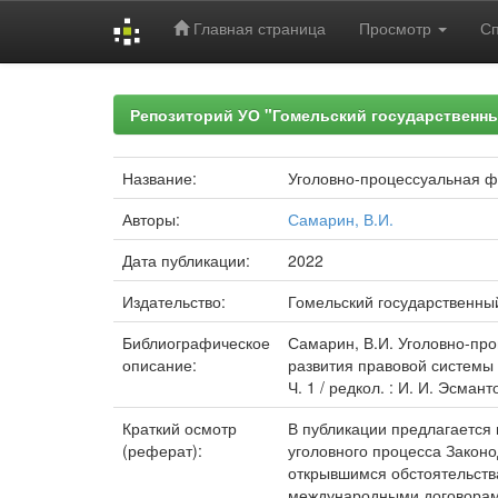
Главная страница
Просмотр
С
Skip
navigation
Репозиторий УО "Гомельский государственн
Название:
Уголовно-процессуальная 
Авторы:
Самарин, В.И.
Дата публикации:
2022
Издательство:
Гомельский государственны
Библиографическое
Самарин, В.И. Уголовно-пр
описание:
развития правовой системы 
Ч. 1 / редкол. : И. И. Эсмант
Краткий осмотр
В публикации предлагается 
(реферат):
уголовного процесса Закон
открывшимся обстоятельств
международными договорами