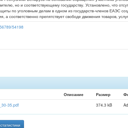
вителю, но и соответствующему государству. Установлено, что отс
щиты по уголовным делам в одном из государств-членов ЕАЭС созд
я, а соответственно препятствует свободе движения товаров, услуг
3456789/54198
Описание
Размер
Ф
30-35.pdf
374.3 kB
A
статистики