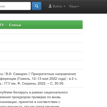
Войти
Язык
ГУ
Статьи
 / В.И. Самарин // Приоритетные направления
еренции (Гомель, 12–13 мая 2022 года) : в 2 ч.
ль : ГГУ им. Ф. Скорины, 2022. – С. 30-35.
спублики Беларусь в рамках национального
вления прокурором проверки по вновь
анизации, принятое в соответствии с
го процесса, так как такое решение