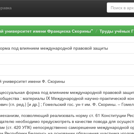
правка
ый университет имени Франциска Скорины"
Труды учёных Г
форма под влиянием международной правовой защиты
й университет имени Ф. Скорины
оцессуальная форма под влиянием международной правовой защиты
общества : материалы IX Международной научно-практической конф
ович (гл. ред.) [и др.] ; Гомельский гос. ун-т им. Ф. Скорины. – Гоме
механизм, позволяющий реализовать норму ст. 61 Конституции Ре
одателю необходимо предусмотреть в качестве повода для осущест
ам (ст. 420 УПК) непосредственно саморешение международной орг
 Республики Беларусь на основании обращения участника уголовно