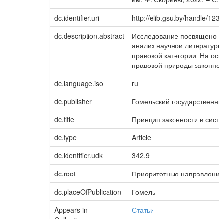
dc.identifier.uri
http://elib.gsu.by/handle/
dc.description.abstract
Исследование посвящено 
анализ научной литератур
правовой категории. На о
правовой природы законно
dc.language.iso
ru
dc.publisher
Гомельский государственн
dc.title
Принцип законности в сис
dc.type
Article
dc.identifier.udk
342.9
dc.root
Приоритетные направлени
dc.placeOfPublication
Гомель
Appears in
Статьи