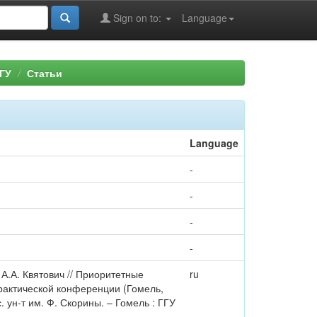
Sign on to:
Language
ГУ
Статьи
Language
-
-
-
-
А.А. Квятович // Приоритетные
ru
рактической конференции (Гомель,
ос. ун-т им. Ф. Скорины. – Гомель : ГГУ