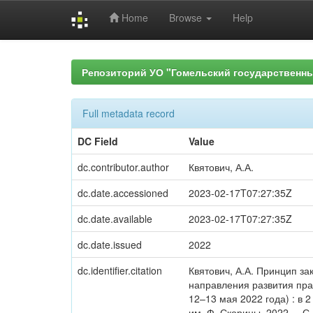
Home
Browse
Help
Skip
navigation
Репозиторий УО "Гомельский государственн
Full metadata record
DC Field
Value
dc.contributor.author
Квятович, А.А.
dc.date.accessioned
2023-02-17T07:27:35Z
dc.date.available
2023-02-17T07:27:35Z
dc.date.issued
2022
dc.identifier.citation
Квятович, А.А. Принцип за
направления развития пра
12–13 мая 2022 года) : в 2 
им. Ф. Скорины, 2022. – С.