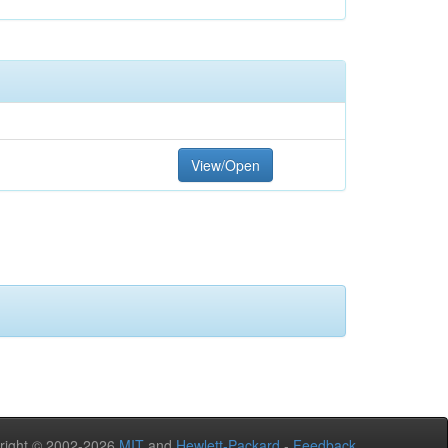
View/Open
right © 2002-2026
MIT
and
Hewlett-Packard
-
Feedback