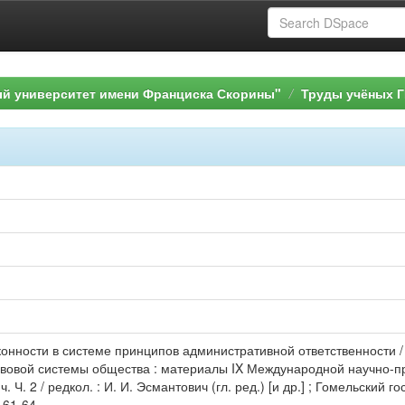
ый университет имени Франциска Скорины"
Труды учёных Г
конности в системе принципов административной ответственности / 
вовой системы общества : материалы IX Международной научно-п
ч. Ч. 2 / редкол. : И. И. Эсмантович (гл. ред.) [и др.] ; Гомельский г
 61-64.