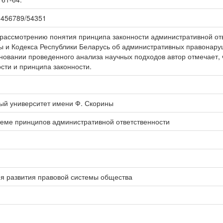
123456789/54351
рассмотрению понятия принципа законности административной отв
ы и Кодекса Республики Беларусь об административных правонар
сновании проведенного анализа научных подходов автор отмечает, 
сти и принципа законности.
ый университет имени Ф. Скорины
теме принципов административной ответственности
я развития правовой системы общества