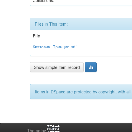
Collections:
Files in This Item:
File
Квятович_Принцип.pdf
Show simple item record
Items in DSpace are protected by copyright, with all 
Theme by