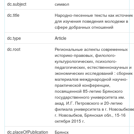
dc.subject
символ
dc.title
Народно-песенные тексты как источник
для изучения поведения молодежи в
сфере добрачных отношений
dc.type
Article
dc.root
Региональные аспекты современных
историко-правовых, филолого-
культурологических, психолого-
педагогических, естественнонаучных и
экономических исследований : сборник
материалов международной научно-
практической конференции,
посвященной 85-летию Брянского
государственного университета им.
акад. И.Г. Петровского и 20-летию
филиала университета в г. Новозыбкове
г. Новозыбков, Брянская обл., 15-16
октября 2015 г.
dc.placeOfPublication
Брянск