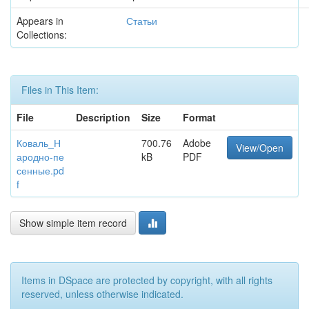
Appears in
Статьи
Collections:
Files in This Item:
File
Description
Size
Format
Коваль_Н
700.76
Adobe
View/Open
ародно-пе
kB
PDF
сенные.pd
f
Show simple item record
Items in DSpace are protected by copyright, with all rights
reserved, unless otherwise indicated.