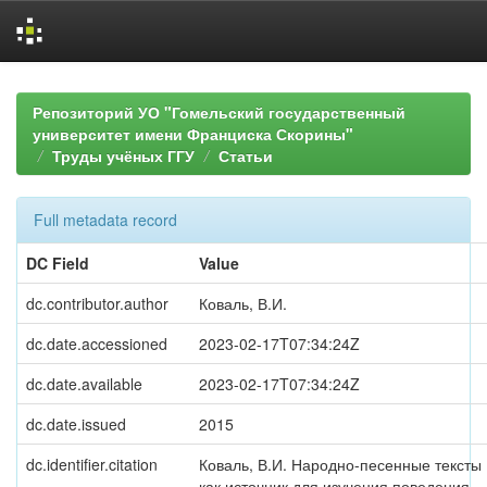
Skip
navigation
Репозиторий УО "Гомельский государственный
университет имени Франциска Скорины"
Труды учёных ГГУ
Статьи
Full metadata record
DC Field
Value
dc.contributor.author
Коваль, В.И.
dc.date.accessioned
2023-02-17T07:34:24Z
dc.date.available
2023-02-17T07:34:24Z
dc.date.issued
2015
dc.identifier.citation
Коваль, В.И. Народно-песенные тексты
как источник для изучения поведения