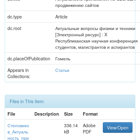
продвижению сайтов
dc.type
Article
dc.root
Актуальные вопросы физики и техники
[Электронный ресурс] : X
Республиканская научная конференция
студентов, магистрантов и аспирантов
dc.placeOfPublication
Гомель
Appears in
Статьи
Collections:
Files in This Item:
File
Description
Size
Format
Степовико
336.14
Adobe
View/Open
в_Актуаль
kB
PDF
ность_при