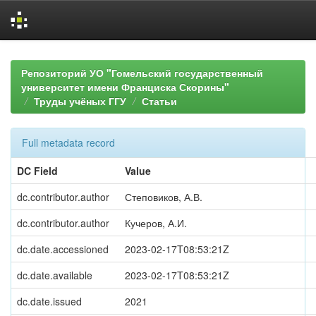
Skip
navigation
Репозиторий УО "Гомельский государственный
университет имени Франциска Скорины"
Труды учёных ГГУ
Статьи
Full metadata record
DC Field
Value
dc.contributor.author
Степовиков, А.В.
dc.contributor.author
Кучеров, А.И.
dc.date.accessioned
2023-02-17T08:53:21Z
dc.date.available
2023-02-17T08:53:21Z
dc.date.issued
2021