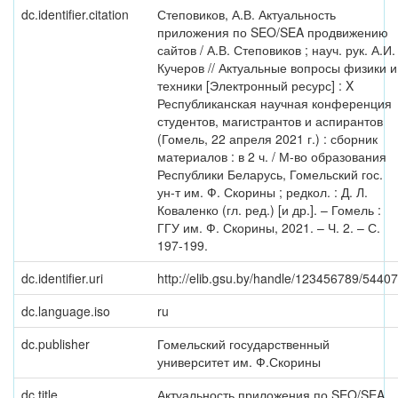
dc.identifier.citation
Степовиков, А.В. Актуальность
приложения по SEO/SEA продвижению
сайтов / А.В. Степовиков ; науч. рук. А.И.
Кучеров // Актуальные вопросы физики и
техники [Электронный ресурс] : X
Республиканская научная конференция
студентов, магистрантов и аспирантов
(Гомель, 22 апреля 2021 г.) : сборник
материалов : в 2 ч. / М-во образования
Республики Беларусь, Гомельский гос.
ун-т им. Ф. Скорины ; редкол. : Д. Л.
Коваленко (гл. ред.) [и др.]. – Гомель :
ГГУ им. Ф. Скорины, 2021. – Ч. 2. – С.
197-199.
dc.identifier.uri
http://elib.gsu.by/handle/123456789/54407
dc.language.iso
ru
dc.publisher
Гомельский государственный
университет им. Ф.Скорины
dc.title
Актуальность приложения по SEO/SEA