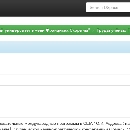
ый университет имени Франциска Скорины"
Труды учёных Г
зовательные международные программы в США / О.И. Авдеева ; науч
иалы L студенческой научно-практической конференции (Гомель, 13–1