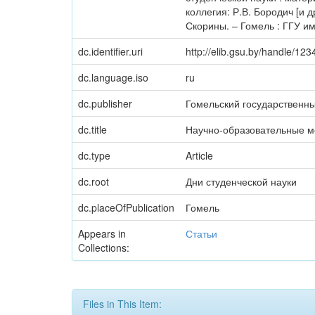
коллегия: Р.В. Бородич [и 
Скорины. – Гомель : ГГУ им.
dc.identifier.uri
http://elib.gsu.by/handle/1
dc.language.iso
ru
dc.publisher
Гомельский государственн
dc.title
Научно-образовательные 
dc.type
Article
dc.root
Дни студенческой науки
dc.placeOfPublication
Гомель
Appears in
Статьи
Collections:
Files in This Item: