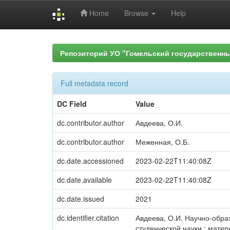
Home
Browse
Help
Skip
navigation
Репозиторий УО "Гомельский государственн
Full metadata record
DC Field
Value
dc.contributor.author
Авдеева, О.И.
dc.contributor.author
Меженная, О.Б.
dc.date.accessioned
2023-02-22T11:40:08Z
dc.date.available
2023-02-22T11:40:08Z
dc.date.issued
2021
dc.identifier.citation
Авдеева, О.И. Научно-обра
студенческой науки : матер