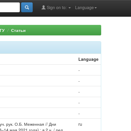
Sign on to:
Language
ГУ
Статьи
Language
-
-
-
-
-
. рук. О.Б. Меженная // Дни
ru
4 мая 2021 года) : в 2 ч. / ред.