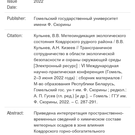
Issue
2022
Date:
Publisher:
Гомельский государственный университет
имени Ф. Скорины
Citation:
Кульнев, В.В. Метеоиндикация экологического
состояния Ковдорского рудного района / В.В.
Кульнев, А.Н. Кизеев // Трансграничное
сотрудничество в области экологической
безопасности и охраны окружающей среды
[Электронный ресурс] : VI Международная
научно-практическая конференция (Гомель,
2–3 июня 2022 года) : сборник материалов /
М-во образования Республики Беларусь,
Гомельский гос. ун-т им. Ф. Скорины ; редкол.:
А. П. Гусев (гл. ред.) [и др.]. – Гомель : ГГУ им.
Ф. Скорины, 2022. – С. 287-291.
Abstract:
Приведена интерпретация пространственно-
временных сведений о химическом составе
метеорных осадков в зоне влияния
Ковдорского горно-обогатительного