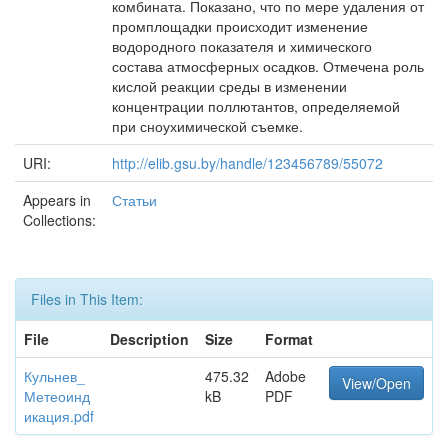
комбината. Показано, что по мере удаления от
промплощадки происходит изменение
водородного показателя и химического
состава атмосферных осадков. Отмечена роль
кислой реакции среды в изменении
концентрации поллютантов, определяемой
при сноухимической съемке.
URI:
http://elib.gsu.by/handle/123456789/55072
Appears in
Статьи
Collections:
Files in This Item:
File
Description
Size
Format
Кульнев_
475.32
Adobe
View/Open
Метеоинд
kB
PDF
икация.pdf