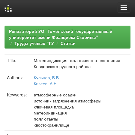
Skip
navigation
Репозиторий УО "Гомельский государственный
университет имени Франциска Скорины"
Труды учёных ГГУ
Статьи
Title:
Метеоиндикация экологического состояния
Ковдорского рудного района
Authors:
Кульнев, В.В.
Кизеев, А.Н.
Keywords:
атмосферные осадки
источник загрязнения атмосферы
ключевая площадка
метеоиндикация
поллютанты
хвостохранилище