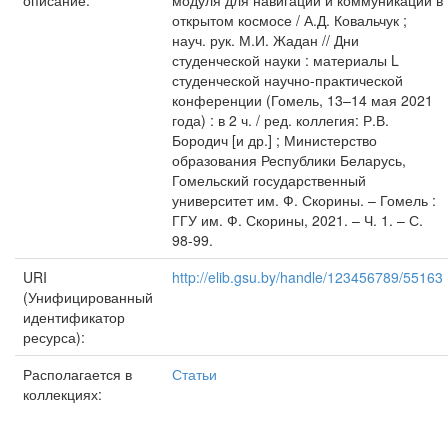
описание:
модуля для навигации и коммуникации в
открытом космосе / А.Д. Ковальчук ;
науч. рук. М.И. Жадан // Дни
студенческой науки : материалы L
студенческой научно-практической
конференции (Гомель, 13–14 мая 2021
года) : в 2 ч. / ред. коллегия: Р.В.
Бородич [и др.] ; Министерство
образования Республики Беларусь,
Гомельский государственный
университет им. Ф. Скорины. – Гомель :
ГГУ им. Ф. Скорины, 2021. – Ч. 1. – С.
98-99.
URI
http://elib.gsu.by/handle/123456789/55163
(Унифицированный
идентификатор
ресурса):
Располагается в
Статьи
коллекциях: