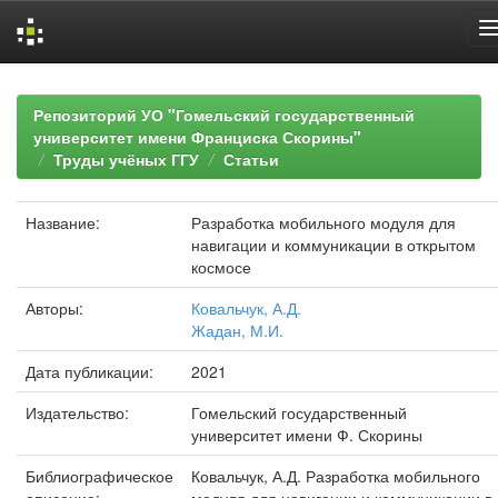
Skip
navigation
Репозиторий УО "Гомельский государственный
университет имени Франциска Скорины"
Труды учёных ГГУ
Статьи
Название:
Разработка мобильного модуля для
навигации и коммуникации в открытом
космосе
Авторы:
Ковальчук, А.Д.
Жадан, М.И.
Дата публикации:
2021
Издательство:
Гомельский государственный
университет имени Ф. Скорины
Библиографическое
Ковальчук, А.Д. Разработка мобильного